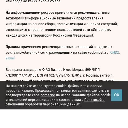
или продаже каких-либо активов.
На информационном ресурсе применяются рекомендательные
технологии (информационные технологии предоставления
информации на основе сбора, систематизации и анализа сведений,
относящихся к предпочтениям пользователей сети «Интернет»,
находящихся на территории Российской Федерации).
Правила применения рекомендательных технологий в виджетах
рекламно-обменной сети, размещенных на сайте vedomosti.ru:
СМИ2
,
24smi
Все права защищены © АО Бизнес Ньюс Медиа, ИНН/КПП
7712108141/771501001, ОГРН 1027739124775, 127018, г. Москва, вн.тер.г.
муниципальный округ Марьина Роща, ул. Полковая, д. 3, стр. 1 1999—
На нашем сайте используются cookie-файлы и технологии
2026
персонализации. Продолжая пользоваться данным сайтом, вы
ОК
подтверждаете свое
согласие
на использование файлов cookie
и технологий персонализации в соответствии с
Политикой в
отношении обработки персональных данных.