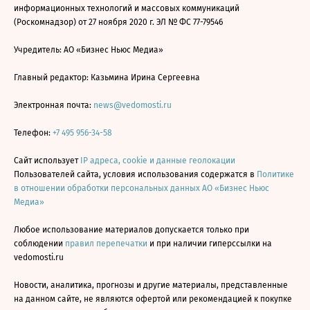
информационных технологий и массовых коммуникаций
(Роскомнадзор) от 27 ноября 2020 г. ЭЛ № ФС 77-79546
Учредитель: АО «Бизнес Ньюс Медиа»
Главный редактор: Казьмина Ирина Сергеевна
Электронная почта:
news@vedomosti.ru
Телефон:
+7 495 956-34-58
Сайт использует
IP адреса, cookie и данные геолокации
Пользователей сайта, условия использования содержатся в
Политике
в отношении обработки персональных данных АО «Бизнес Ньюс
Медиа»
Любое использование материалов допускается только при
соблюдении
правил перепечатки
и при наличии гиперссылки на
vedomosti.ru
Новости, аналитика, прогнозы и другие материалы, представленные
на данном сайте, не являются офертой или рекомендацией к покупке