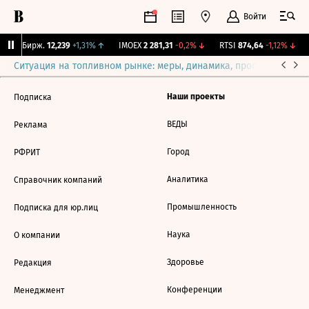
Войти
CNY Бирж.
12,239
+1,31%
↑
IMOEX
2 281,31
-0,2%
↓
RTSI
874,64
-1,12%
↓
Ситуация на топливном рынке: меры, динамика, прогнозы
Выб
Наши проекты
Подписка
ВЕДЫ
Реклама
Город
РФРИТ
Аналитика
Справочник компаний
Промышленность
Подписка для юр.лиц
Наука
О компании
Здоровье
Редакция
Конференции
Менеджмент