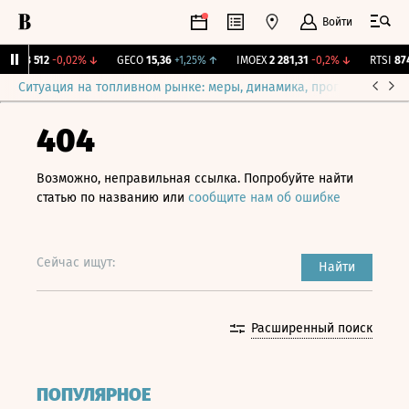
Войти
RN
18 512
-0,02%
↓
GECO
15,36
+1,25%
↑
IMOEX
2 281,31
-0,2%
↓
RTSI
874,
Ситуация на топливном рынке: меры, динамика, прогнозы
Выб
404
Возможно, неправильная ссылка. Попробуйте найти
статью по названию или
сообщите нам об ошибке
Сейчас ищут:
Найти
Расширенный поиск
ПОПУЛЯРНОЕ