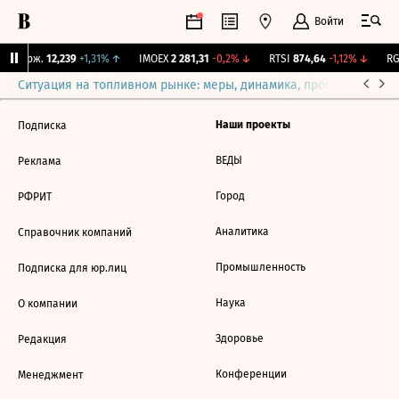
Войти
Y Бирж.
12,239
+1,31%
↑
IMOEX
2 281,31
-0,2%
↓
RTSI
874,64
-1,12%
↓
RG
Ситуация на топливном рынке: меры, динамика, прогнозы
Выб
Наши проекты
Подписка
ВЕДЫ
Реклама
Город
РФРИТ
Аналитика
Справочник компаний
Промышленность
Подписка для юр.лиц
Наука
О компании
Здоровье
Редакция
Конференции
Менеджмент