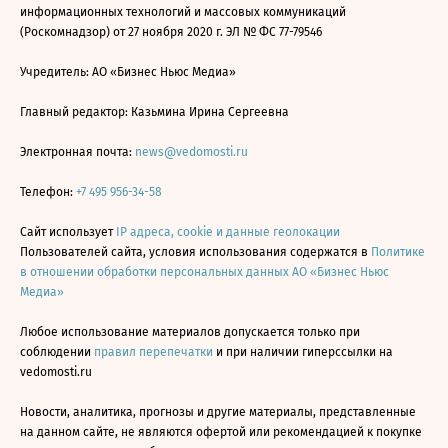
информационных технологий и массовых коммуникаций
(Роскомнадзор) от 27 ноября 2020 г. ЭЛ № ФС 77-79546
Учредитель: АО «Бизнес Ньюс Медиа»
Главный редактор: Казьмина Ирина Сергеевна
Электронная почта:
news@vedomosti.ru
Телефон:
+7 495 956-34-58
Сайт использует
IP адреса, cookie и данные геолокации
Пользователей сайта, условия использования содержатся в
Политике
в отношении обработки персональных данных АО «Бизнес Ньюс
Медиа»
Любое использование материалов допускается только при
соблюдении
правил перепечатки
и при наличии гиперссылки на
vedomosti.ru
Новости, аналитика, прогнозы и другие материалы, представленные
на данном сайте, не являются офертой или рекомендацией к покупке