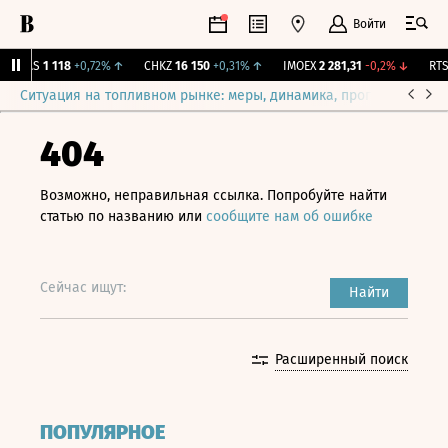
Войти
DIAS
1 118
+0,72%
↑
CHKZ
16 150
+0,31%
↑
IMOEX
2 281,31
-0,2%
↓
RTSI
Ситуация на топливном рынке: меры, динамика, прогнозы
Выб
404
Возможно, неправильная ссылка. Попробуйте найти
статью по названию или
сообщите нам об ошибке
Сейчас ищут:
Найти
Расширенный поиск
ПОПУЛЯРНОЕ