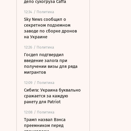
дело сухогруза Caffa
12:34
/ Политика
Sky News сообщил о
секретном подземном
заводе по сборке дронов
на Украине
12:26
/ Политика
Госдеп подтвердил
введение залога при
получении визы для ряда
мигрантов
12:09
/ Политика
Сибига: Украина буквально
сражается за каждую
ракету для Patriot
12:08
/ Политика
Трамп назвал Вэнса
преемником перед