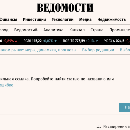
Финансы
Инвестиции
Технологии
Медиа
Недвижимость
ород
Ведомости&
Аналитика
Капитал
Страна
Промышле
а
Финансы
Инвестиции
Технологии
Медиа
Недвижимос
0,89%
↓
RGBI
115,22
+0,07%
↑
RGBITR
775,59
+0,1%
↑
YDEX
4 024,5
-0,47%
ивном рынке: меры, динамика, прогнозы
Выбор редакции
Выбо
ильная ссылка. Попробуйте найти статью по названию или
 ошибке
На
Расширенный