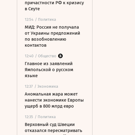
причастности РФ к кризису
в Сеуте
12:54
/ Политика
МИД: Россия не получала
от Украины предложений
по возобновлению
контактов
12:40
/ Общество
Главное из заявлений
Ямпольской о русском
языке
12:37
/ Экономика
Аномальная жара может
нанести экономике Европы
ущерб в 800 млрд евро
12:35
/ Политика
Верховный суд Швеции
отказался пересматривать