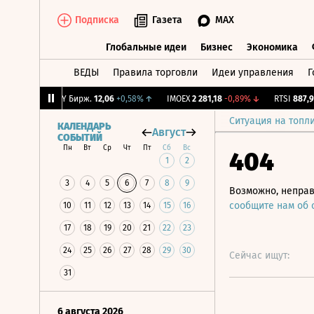
Подписка
Газета
MAX
Глобальные идеи
Бизнес
Экономика
ВЕДЫ
Правила торговли
Идеи управления
Г
Глобальные идеи
Бизнес
Экономик
,47%
↓
CNY Бирж.
12,06
+0,58%
↑
IMOEX
2 281,18
-0,89%
↓
RTSI
887,96
-
Ситуация на топл
КАЛЕНДАРЬ
Август
СОБЫТИЙ
Пн
Вт
Ср
Чт
Пт
Сб
Вс
404
1
2
3
4
5
6
7
8
9
Возможно, неправ
сообщите нам об
10
11
12
13
14
15
16
17
18
19
20
21
22
23
24
25
26
27
28
29
30
Сейчас ищут:
31
6 августа 2026