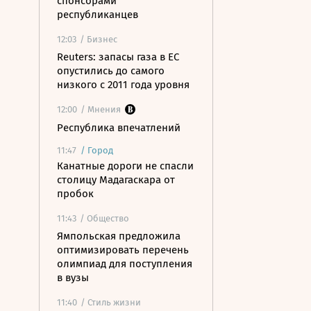
спонсорами
республиканцев
12:03
/ Бизнес
Reuters: запасы газа в ЕС
опустились до самого
низкого с 2011 года уровня
12:00
/ Мнения
Республика впечатлений
11:47
/
Город
Канатные дороги не спасли
столицу Мадагаскара от
пробок
11:43
/ Общество
Ямпольская предложила
оптимизировать перечень
олимпиад для поступления
в вузы
11:40
/ Стиль жизни