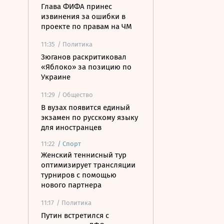
Глава ФИФА принес
извинения за ошибки в
проекте по правам на ЧМ
11:35
/ Политика
Зюганов раскритиковал
«Яблоко» за позицию по
Украине
11:29
/ Общество
В вузах появится единый
экзамен по русскому языку
для иностранцев
11:22
/
Спорт
Женский теннисный тур
оптимизирует трансляции
турниров с помощью
нового партнера
11:17
/ Политика
Путин встретился с