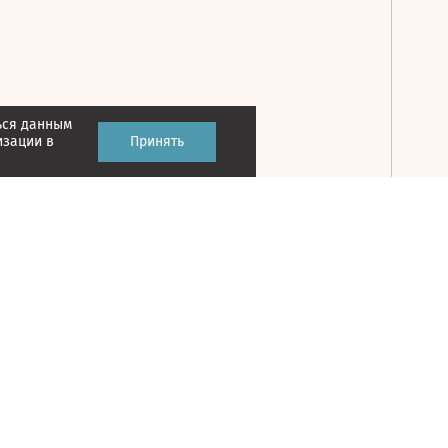
ься данным
Принять
изации в