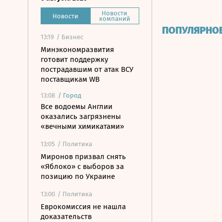
Новости
Новости
компаний
ПОПУЛЯРНО
13:19
/ Бизнес
Минэкономразвития
готовит поддержку
пострадавшим от атак ВСУ
поставщикам WB
13:08
/
Город
Все водоемы Англии
оказались загрязнены
«вечными химикатами»
13:05
/ Политика
Миронов призвал снять
«Яблоко» с выборов за
позицию по Украине
13:00
/ Политика
Еврокомиссия не нашла
доказательств