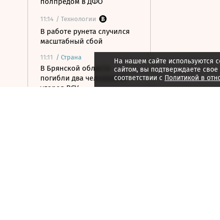
полпредом в ДФО
11:14
/ Технологии
В работе рунета случился
масштабный сбой
11:11
/
Страна
На нашем сайте используются c
В Брянской области
сайтом, вы подтверждаете свое
погибли два человека от
соответствии с
Политикой в отн
ударов ВСУ
10:59
/ Политика
Медведев: Япония
превратится из вассала
США в ронина
10:49
/ Инвестиции
Саудовская Аравия снизила
цену на Arab Light для Азии
до шестилетнего минимума
10:46
/ Политика
В Германии задержали