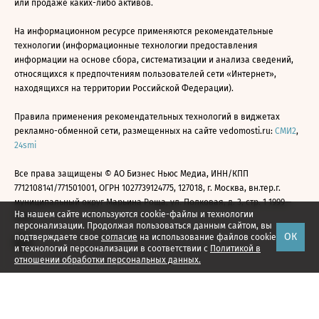
или продаже каких-либо активов.
На информационном ресурсе применяются рекомендательные
технологии (информационные технологии предоставления
информации на основе сбора, систематизации и анализа сведений,
относящихся к предпочтениям пользователей сети «Интернет»,
находящихся на территории Российской Федерации).
Правила применения рекомендательных технологий в виджетах
рекламно-обменной сети, размещенных на сайте vedomosti.ru:
СМИ2
,
24smi
Все права защищены © АО Бизнес Ньюс Медиа, ИНН/КПП
7712108141/771501001, ОГРН 1027739124775, 127018, г. Москва, вн.тер.г.
муниципальный округ Марьина Роща, ул. Полковая, д. 3, стр. 1 1999—
На нашем сайте используются cookie-файлы и технологии
2026
персонализации. Продолжая пользоваться данным сайтом, вы
ОК
подтверждаете свое
согласие
на использование файлов cookie
и технологий персонализации в соответствии с
Политикой в
отношении обработки персональных данных.