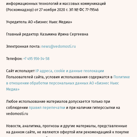
информационных технологий и массовых коммуникаций
(Роскомнадзор) от 27 ноября 2020 г. ЭЛ № ФС 77-79546
Учредитель: АО «Бизнес Ньюс Медиа»
Главный редактор: Казьмина Ирина Сергеевна
Электронная почта:
news@vedomosti.ru
Телефон:
+7 495 956-34-58
Сайт использует
IP адреса, cookie и данные геолокации
Пользователей сайта, условия использования содержатся в
Политике
в отношении обработки персональных данных АО «Бизнес Ньюс
Медиа»
Любое использование материалов допускается только при
соблюдении
правил перепечатки
и при наличии гиперссылки на
vedomosti.ru
Новости, аналитика, прогнозы и другие материалы, представленные
на данном сайте, не являются офертой или рекомендацией к покупке