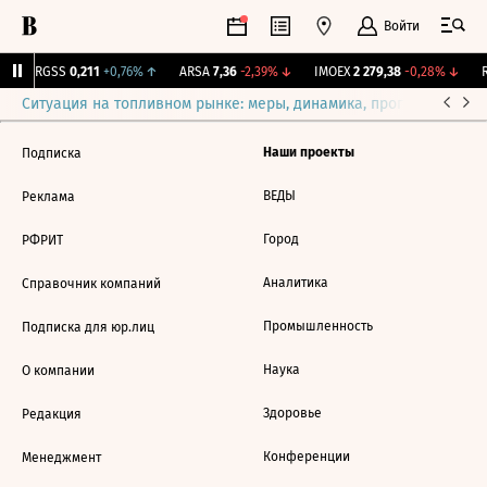
Войти
↑
RGSS
0,211
+0,76%
↑
ARSA
7,36
-2,39%
↓
IMOEX
2 279,38
-0,28%
↓
R
Ситуация на топливном рынке: меры, динамика, прогнозы
Выб
Наши проекты
Подписка
ВЕДЫ
Реклама
Город
РФРИТ
Аналитика
Справочник компаний
Промышленность
Подписка для юр.лиц
Наука
О компании
Здоровье
Редакция
Конференции
Менеджмент