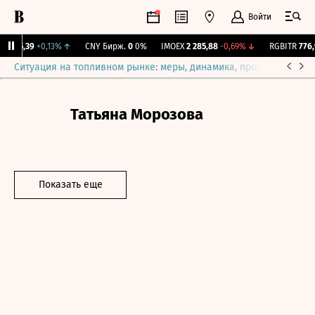
Войти
I
115,39
+0,13%
↑
CNY Бирж.
0
0%
IMOEX
2 285,88
-0,69%
↓
RGBITR
776,9
Ситуация на топливном рынке: меры, динамика, прогнозы
Выб
Татьяна Морозова
Показать еще