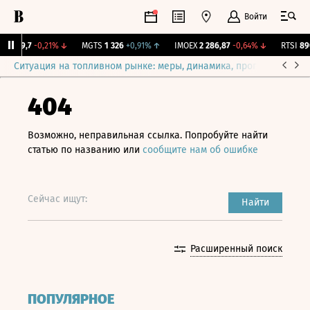
Войти
SVP
9,7
-0,21%
↓
MGTS
1 326
+0,91%
↑
IMOEX
2 286,87
-0,64%
↓
RTSI
890,
Ситуация на топливном рынке: меры, динамика, прогнозы
Выб
404
Возможно, неправильная ссылка. Попробуйте найти
статью по названию или
сообщите нам об ошибке
Сейчас ищут:
Найти
Расширенный поиск
ПОПУЛЯРНОЕ