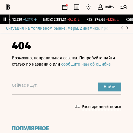
Войти
Бирж.
12,239
+1,31%
↑
IMOEX
2 281,31
-0,2%
↓
RTSI
874,64
-1,12%
↓
RGBI
1
Ситуация на топливном рынке: меры, динамика, прогнозы
Выб
404
Возможно, неправильная ссылка. Попробуйте найти
статью по названию или
сообщите нам об ошибке
Сейчас ищут:
Найти
Расширенный поиск
ПОПУЛЯРНОЕ