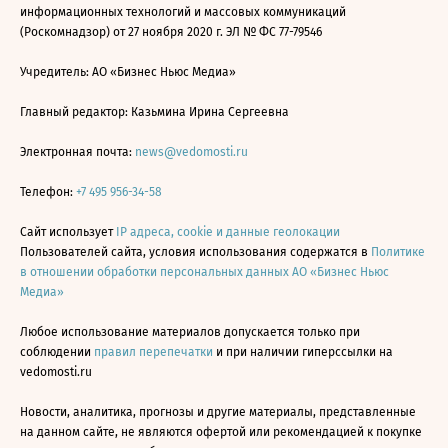
информационных технологий и массовых коммуникаций
(Роскомнадзор) от 27 ноября 2020 г. ЭЛ № ФС 77-79546
Учредитель: АО «Бизнес Ньюс Медиа»
Главный редактор: Казьмина Ирина Сергеевна
Электронная почта:
news@vedomosti.ru
Телефон:
+7 495 956-34-58
Сайт использует
IP адреса, cookie и данные геолокации
Пользователей сайта, условия использования содержатся в
Политике
в отношении обработки персональных данных АО «Бизнес Ньюс
Медиа»
Любое использование материалов допускается только при
соблюдении
правил перепечатки
и при наличии гиперссылки на
vedomosti.ru
Новости, аналитика, прогнозы и другие материалы, представленные
на данном сайте, не являются офертой или рекомендацией к покупке