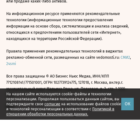
или продаже каких-либо активов.
На информационном ресурсе применяются рекомендательные
технологии (информационные технологии предоставления
информации на основе сбора, систематизации и анализа сведений,
относящихся к предпочтениям пользователей сети «Интернет»,
находящихся на территории Российской Федерации).
Правила применения рекомендательных технологий в виджетах
рекламно-обменной сети, размещенных на сайте vedomosti.ru:
СМИ2
,
24smi
Все права защищены © АО Бизнес Ньюс Медиа, ИНН/КПП
7712108141/771501001, ОГРН 1027739124775, 127018, г. Москва, вн.тер.г.
муниципальный округ Марьина Роща, ул. Полковая, д. 3, стр. 1 1999—
На нашем сайте используются cookie-файлы и технологии
2026
персонализации. Продолжая пользоваться данным сайтом, вы
ОК
подтверждаете свое
согласие
на использование файлов cookie
и технологий персонализации в соответствии с
Политикой в
отношении обработки персональных данных.