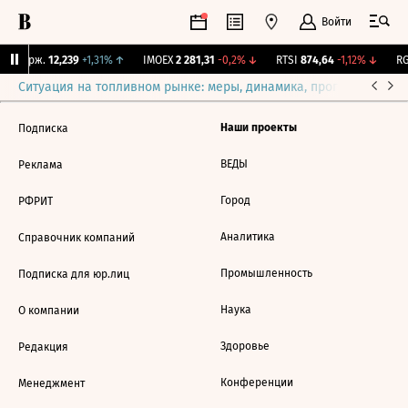
Войти
Y Бирж.
12,239
+1,31%
↑
IMOEX
2 281,31
-0,2%
↓
RTSI
874,64
-1,12%
↓
RG
Ситуация на топливном рынке: меры, динамика, прогнозы
Выб
Наши проекты
Подписка
ВЕДЫ
Реклама
Город
РФРИТ
Аналитика
Справочник компаний
Промышленность
Подписка для юр.лиц
Наука
О компании
Здоровье
Редакция
Конференции
Менеджмент