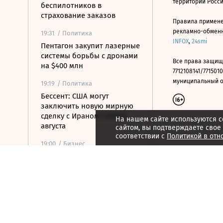
территории Росс
беспилотников в
страхование заказов
Правила примене
рекламно-обменно
19:31
/ Политика
INFOX
,
24smi
Пентагон закупит лазерные
системы борьбы с дронами
Все права защищ
на $400 млн
7712108141/7715010
муниципальный окр
19:19
/ Политика
Бессент: США могут
заключить новую мирную
сделку с Ираном 7 или 8
На нашем сайте используются c
августа
сайтом, вы подтверждаете свое
соответствии с
Политикой в отн
19:00
/ Бизнес
Аукцион по продаже
Рижского вокзала вновь не
состоялся
18:44
/ Политика
В Раде призвали Федорова
отправиться служить в ВСУ