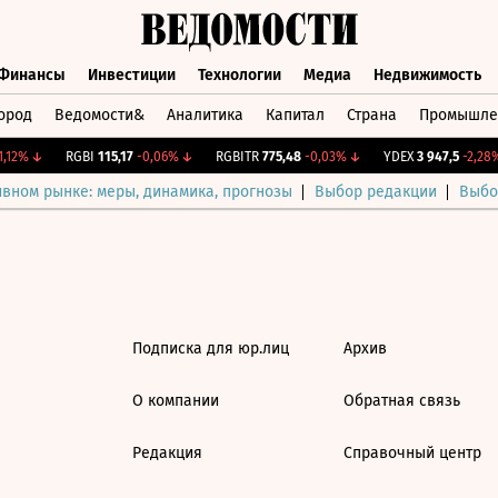
Финансы
Инвестиции
Технологии
Медиа
Недвижимость
ород
Ведомости&
Аналитика
Капитал
Страна
Промышле
а
Финансы
Инвестиции
Технологии
Медиа
Недвижимос
,12%
↓
RGBI
115,17
-0,06%
↓
RGBITR
775,48
-0,03%
↓
YDEX
3 947,5
-2,28%
ивном рынке: меры, динамика, прогнозы
Выбор редакции
Выбо
Подписка для юр.лиц
Архив
О компании
Обратная связь
Редакция
Справочный центр