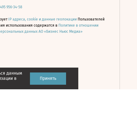
 495 956-34-58
ьзует
IP адреса, cookie и данные геолокации
Пользователей
овия использования содержатся в
Политике в отношении
персональных данных АО «Бизнес Ньюс Медиа»
ься данным
Принять
изации в