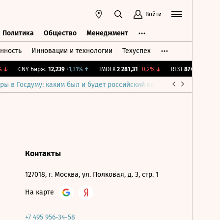
Войти
Политика
Общество
Менеджмент
нность
Инновации и технологии
Техуспех
ть
Политика
Общество
Менеджмент
↓
CNY Бирж.
12,239
+1,31%
↑
IMOEX
2 281,31
-0,2%
↓
RTSI
874,64
-1,12%
ры в Госдуму: каким был и будет российский парламент
Война н
Контакты
127018, г. Москва, ул. Полковая, д. 3, стр. 1
На карте
+7 495 956-34-58