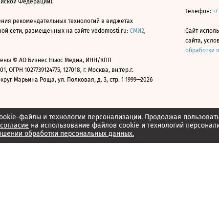
ийской Федерации).
Телефон:
+7
ния рекомендательных технологий в виджетах
й сети, размещенных на сайте vedomosti.ru:
СМИ2
,
Сайт испол
сайта, усл
обработки 
ены © АО Бизнес Ньюс Медиа, ИНН/КПП
01, ОГРН 1027739124775, 127018, г. Москва, вн.тер.г.
уг Марьина Роща, ул. Полковая, д. 3, стр. 1 1999—2026
ookie-файлы и технологии персонализации. Продолжая пользоват
согласие
на использование файлов cookie и технологий персонал
ошении обработки персональных данных.