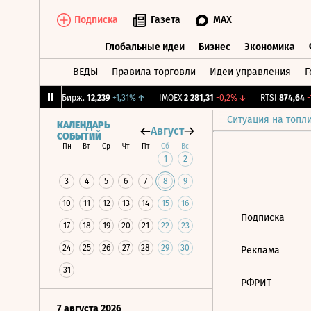
Подписка
Газета
MAX
Глобальные идеи
Бизнес
Экономика
ВЕДЫ
Правила торговли
Идеи управления
Г
Глобальные идеи
Бизнес
Экономик
,28%
↓
CNY Бирж.
12,239
+1,31%
↑
IMOEX
2 281,31
-0,2%
↓
RTSI
874,64
-1
Ситуация на топл
КАЛЕНДАРЬ
Август
СОБЫТИЙ
Пн
Вт
Ср
Чт
Пт
Сб
Вс
1
2
3
4
5
6
7
8
9
10
11
12
13
14
15
16
Подписка
17
18
19
20
21
22
23
24
25
26
27
28
29
30
Реклама
31
РФРИТ
7 августа 2026