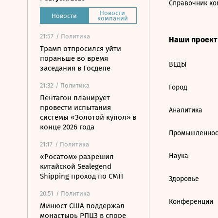
Справочник ко
Новости
Новости
компаний
21:57
/ Политика
Наши проек
Трамп отпросился уйти
пораньше во время
ВЕДЫ
заседания в Госдепе
21:32
/ Политика
Город
Пентагон планирует
провести испытания
Аналитика
системы «Золотой купол» в
конце 2026 года
Промышленнос
21:17
/ Политика
Наука
«Росатом» разрешил
китайской Sealegend
Shipping проход по СМП
Здоровье
20:51
/ Политика
Конференции
Минюст США поддержал
монастырь РПЦЗ в споре