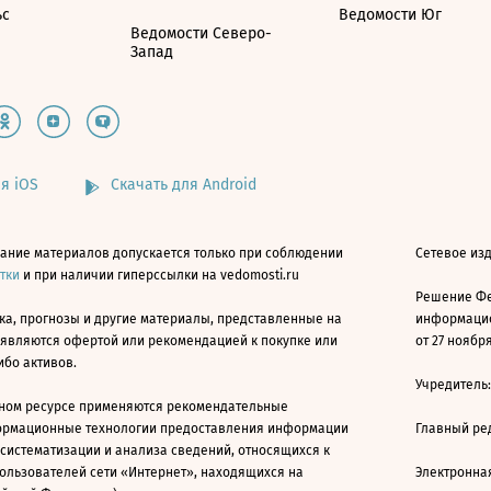
ьс
Ведомости Юг
Ведомости Северо-
Запад
я iOS
Скачать для Android
ание материалов допускается только при соблюдении
Сетевое изд
атки
и при наличии гиперссылки на vedomosti.ru
Решение Фе
ка, прогнозы и другие материалы, представленные на
информацио
 являются офертой или рекомендацией к покупке или
от 27 ноября
ибо активов.
Учредитель
ном ресурсе применяются рекомендательные
ормационные технологии предоставления информации
Главный ре
 систематизации и анализа сведений, относящихся к
ользователей сети «Интернет», находящихся на
Электронна