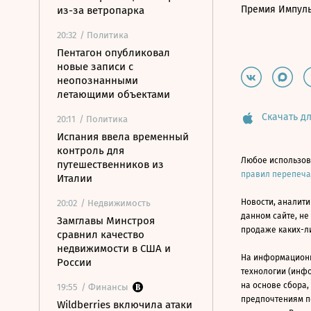
Премия Импул
из-за ветропарка
20:32
/ Политика
Пентагон опубликовал
новые записи с
неопознанными
летающими объектами
Скачать дл
20:11
/ Политика
Испания ввела временный
контроль для
Любое использов
путешественников из
правил перепеч
Италии
Новости, аналити
20:02
/ Недвижимость
данном сайте, не
Замглавы Минстроя
продаже каких-л
сравнил качество
недвижимости в США и
На информацион
России
технологии (инф
на основе сбора,
19:55
/ Финансы
предпочтениям п
Wildberries включила атаки