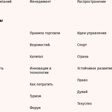
мпаний
Менеджмент
Распространение
ты
Правила торговли
Идеи управления
Ведомости&
Спорт
Капитал
Страна
ть
Инновации и
Устойчивое развити
технологии
Право
Как потратить
Думай
Туризм
Техуспех
Форум