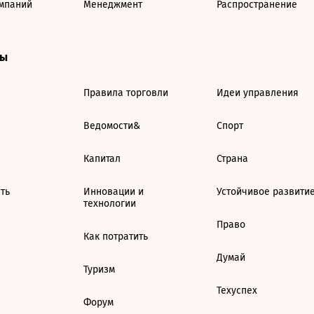
мпаний
Менеджмент
Распространение
ты
Правила торговли
Идеи управления
Ведомости&
Спорт
Капитал
Страна
ть
Инновации и
Устойчивое развити
технологии
Право
Как потратить
Думай
Туризм
Техуспех
Форум