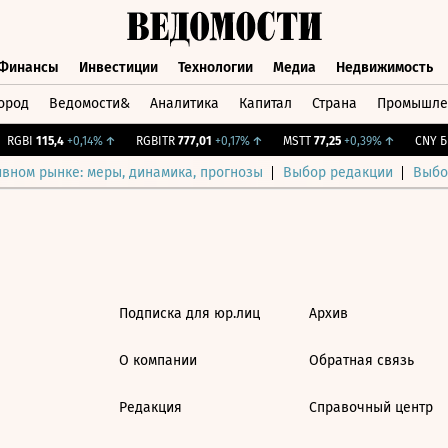
Финансы
Инвестиции
Технологии
Медиа
Недвижимость
ород
Ведомости&
Аналитика
Капитал
Страна
Промышле
а
Финансы
Инвестиции
Технологии
Медиа
Недвижимос
RGBI
115,4
+0,14%
↑
RGBITR
777,01
+0,17%
↑
MSTT
77,25
+0,39%
↑
CNY Би
ивном рынке: меры, динамика, прогнозы
Выбор редакции
Выбо
Подписка для юр.лиц
Архив
О компании
Обратная связь
Редакция
Справочный центр