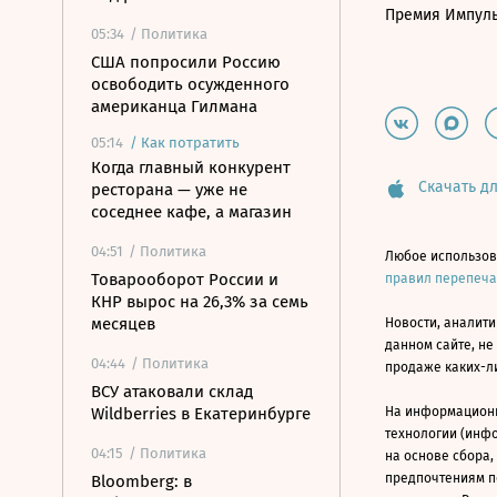
Премия Импул
05:34
/ Политика
США попросили Россию
освободить осужденного
американца Гилмана
05:14
/
Как потратить
Когда главный конкурент
Скачать дл
ресторана — уже не
соседнее кафе, а магазин
04:51
/ Политика
Любое использов
Товарооборот России и
правил перепеч
КНР вырос на 26,3% за семь
месяцев
Новости, аналити
данном сайте, не
04:44
/ Политика
продаже каких-л
ВСУ атаковали склад
Wildberries в Екатеринбурге
На информацион
технологии (инф
04:15
/ Политика
на основе сбора,
предпочтениям п
Bloomberg: в