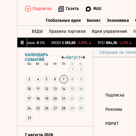
Подписка
Газета
MAX
Глобальные идеи
Бизнес
Экономика
ВЕДЫ
Правила торговли
Идеи управления
Г
Глобальные идеи
Бизнес
Экономик
39%
↑
CNY Бирж.
0
0%
IMOEX
2 285,88
-0,69%
↓
RTSI
884,56
-1,27%
↓
Ситуация на топл
КАЛЕНДАРЬ
Август
СОБЫТИЙ
Пн
Вт
Ср
Чт
Пт
Сб
Вс
1
2
3
4
5
6
7
8
9
10
11
12
13
14
15
16
Подписка
17
18
19
20
21
22
23
24
25
26
27
28
29
30
Реклама
31
РФРИТ
7 августа 2026