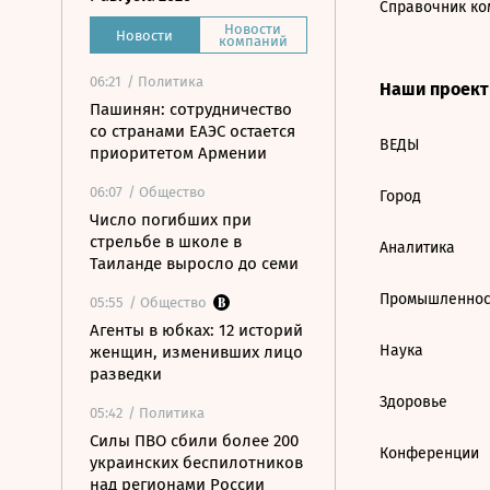
Справочник ко
Новости
Новости
компаний
06:21
/ Политика
Наши проек
Пашинян: сотрудничество
со странами ЕАЭС остается
ВЕДЫ
приоритетом Армении
06:07
/ Общество
Город
Число погибших при
стрельбе в школе в
Аналитика
Таиланде выросло до семи
Промышленнос
05:55
/ Общество
Агенты в юбках: 12 историй
Наука
женщин, изменивших лицо
разведки
Здоровье
05:42
/ Политика
Силы ПВО сбили более 200
Конференции
украинских беспилотников
над регионами России