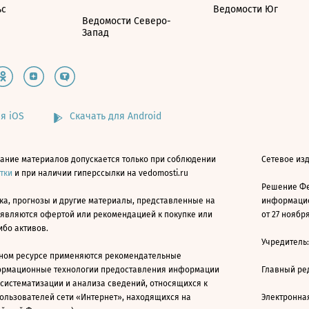
ьс
Ведомости Юг
Ведомости Северо-
Запад
я iOS
Скачать для Android
ание материалов допускается только при соблюдении
Сетевое изд
атки
и при наличии гиперссылки на vedomosti.ru
Решение Фе
ка, прогнозы и другие материалы, представленные на
информацио
 являются офертой или рекомендацией к покупке или
от 27 ноября
ибо активов.
Учредитель
ном ресурсе применяются рекомендательные
ормационные технологии предоставления информации
Главный ре
 систематизации и анализа сведений, относящихся к
ользователей сети «Интернет», находящихся на
Электронна