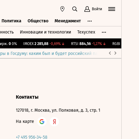
Войти
Политика
Общество
Менеджмент
нность
Инновации и технологии
Техуспех
ть
Политика
Общество
Менеджмент
рж.
0
0%
IMOEX
2 285,88
-0,69%
↓
RTSI
884,56
-1,27%
↓
RGBI
115,4
+0,14
ры в Госдуму: каким был и будет российский парламент
Война н
Контакты
127018, г. Москва, ул. Полковая, д. 3, стр. 1
На карте
+7 495 956-34-58