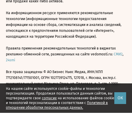
или продаже каких-либо активов.
На информационном ресурсе применяются рекомендательные
технологии (информационные технологии предоставления
информации на основе сбора, систематизации и анализа сведений,
относящихся к предпочтениям пользователей сети «Интернет»,
находящихся на территории Российской Федерации).
Правила применения рекомендательных технологий в виджетах
рекламно-обменной сети, размещенных на сайте vedomosti.ru:
СМИ2
,
24smi
Все права защищены © АО Бизнес Ньюс Медиа, ИНН/КПП
7712108141/771501001, ОГРН 1027739124775, 127018, г. Москва, вн.тер.г.
муниципальный округ Марьина Роща, ул. Полковая, д. 3, стр. 1 1999—
На нашем сайте используются cookie-файлы и технологии
2026
персонализации. Продолжая пользоваться данным сайтом, вы
ОК
подтверждаете свое
согласие
на использование файлов cookie
и технологий персонализации в соответствии с
Политикой в
отношении обработки персональных данных.