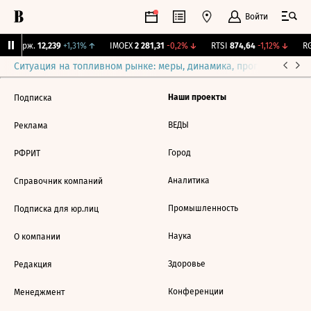
Войти
NY Бирж.
12,239
+1,31%
↑
IMOEX
2 281,31
-0,2%
↓
RTSI
874,64
-1,12%
↓
RG
Ситуация на топливном рынке: меры, динамика, прогнозы
Выб
Наши проекты
Подписка
ВЕДЫ
Реклама
Город
РФРИТ
Аналитика
Справочник компаний
Промышленность
Подписка для юр.лиц
Наука
О компании
Здоровье
Редакция
Конференции
Менеджмент