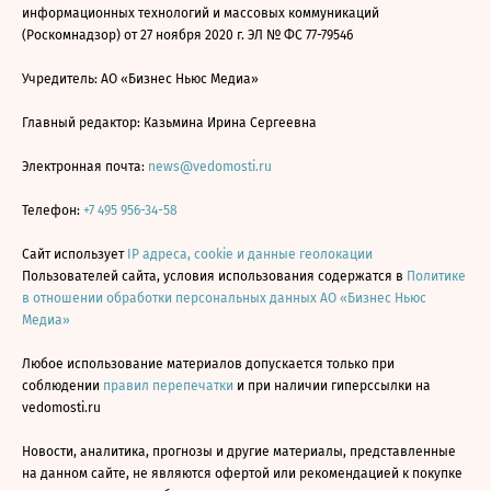
информационных технологий и массовых коммуникаций
(Роскомнадзор) от 27 ноября 2020 г. ЭЛ № ФС 77-79546
Учредитель: АО «Бизнес Ньюс Медиа»
Главный редактор: Казьмина Ирина Сергеевна
Электронная почта:
news@vedomosti.ru
Телефон:
+7 495 956-34-58
Сайт использует
IP адреса, cookie и данные геолокации
Пользователей сайта, условия использования содержатся в
Политике
в отношении обработки персональных данных АО «Бизнес Ньюс
Медиа»
Любое использование материалов допускается только при
соблюдении
правил перепечатки
и при наличии гиперссылки на
vedomosti.ru
Новости, аналитика, прогнозы и другие материалы, представленные
на данном сайте, не являются офертой или рекомендацией к покупке