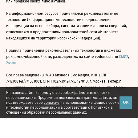
или продаже каких-либо активов.
На информационном ресурсе применяются рекомендательные
технологии (информационные технологии предоставления
информации на основе сбора, систематизации и анализа сведений,
относящихся к предпочтениям пользователей сети «Интернет»,
находящихся на территории Российской Федерации).
Правила применения рекомендательных технологий в виджетах
рекламно-обменной сети, размещенных на сайте vedomosti.ru:
СМИ2
,
24smi
Все права защищены © АО Бизнес Ньюс Медиа, ИНН/КПП
7712108141/771501001, ОГРН 1027739124775, 127018, г. Москва, вн.тер.г.
муниципальный округ Марьина Роща, ул. Полковая, д. 3, стр. 1 1999—
На нашем сайте используются cookie-файлы и технологии
2026
персонализации. Продолжая пользоваться данным сайтом, вы
ОК
подтверждаете свое
согласие
на использование файлов cookie
и технологий персонализации в соответствии с
Политикой в
отношении обработки персональных данных.