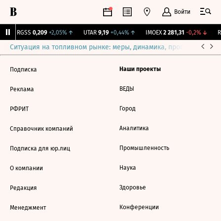
Войти
↑
RGSS
0,209
+2,05%
↑
UTAR
9,19
+0,44%
↑
IMOEX
2 281,31
-0,2%
↓
RT
Ситуация на топливном рынке: меры, динамика, прогнозы
Выб
Наши проекты
Подписка
ВЕДЫ
Реклама
Город
РФРИТ
Аналитика
Справочник компаний
Промышленность
Подписка для юр.лиц
Наука
О компании
Здоровье
Редакция
Конференции
Менеджмент