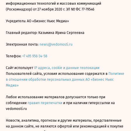
информационных технологий и массовых коммуникаций
(Роскомнадзор) от 27 ноября 2020 г. ЭЛ № ФС 77-79546
Учредитель: АО «Бизнес Ньюс Медиа»
Главный редактор: Казьмина Ирина Сергеевна
Электронная почта:
news@vedomosti.ru
Телефон:
+7 495 956-34-58
Сайт использует
IP адреса, cookie и данные геолокации
Пользователей сайта, условия использования содержатся в
Политике
в отношении обработки персональных данных АО «Бизнес Ньюс
Медиа»
Любое использование материалов допускается только при
соблюдении
правил перепечатки
и при наличии гиперссылки на
vedomosti.ru
Новости, аналитика, прогнозы и другие материалы, представленные
на данном сайте, не являются офертой или рекомендацией к покупке