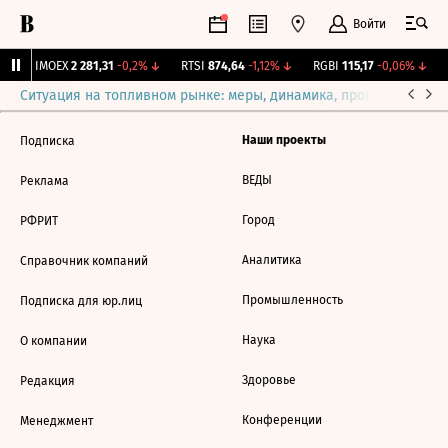
Войти
↑
IMOEX
2 281,31
-0,2%
↓
RTSI
874,64
-1,12%
↓
RGBI
115,17
-0,06%
↓
Ситуация на топливном рынке: меры, динамика, прогнозы
Выб
Наши проекты
Подписка
ВЕДЫ
Реклама
Город
РФРИТ
Аналитика
Справочник компаний
Промышленность
Подписка для юр.лиц
Наука
О компании
Здоровье
Редакция
Конференции
Менеджмент