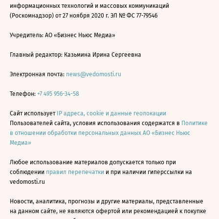
информационных технологий и массовых коммуникаций
(Роскомнадзор) от 27 ноября 2020 г. ЭЛ № ФС 77-79546
Учредитель: АО «Бизнес Ньюс Медиа»
Главный редактор: Казьмина Ирина Сергеевна
Электронная почта:
news@vedomosti.ru
Телефон:
+7 495 956-34-58
Сайт использует
IP адреса, cookie и данные геолокации
Пользователей сайта, условия использования содержатся в
Политике
в отношении обработки персональных данных АО «Бизнес Ньюс
Медиа»
Любое использование материалов допускается только при
соблюдении
правил перепечатки
и при наличии гиперссылки на
vedomosti.ru
Новости, аналитика, прогнозы и другие материалы, представленные
на данном сайте, не являются офертой или рекомендацией к покупке