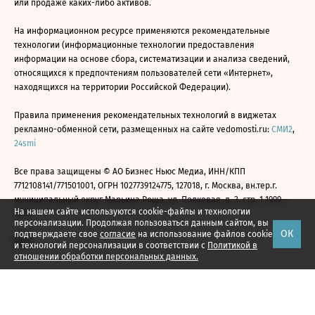
или продаже каких-либо активов.
На информационном ресурсе применяются рекомендательные
технологии (информационные технологии предоставления
информации на основе сбора, систематизации и анализа сведений,
относящихся к предпочтениям пользователей сети «Интернет»,
находящихся на территории Российской Федерации).
Правила применения рекомендательных технологий в виджетах
рекламно-обменной сети, размещенных на сайте vedomosti.ru:
СМИ2
,
24smi
Все права защищены © АО Бизнес Ньюс Медиа, ИНН/КПП
7712108141/771501001, ОГРН 1027739124775, 127018, г. Москва, вн.тер.г.
муниципальный округ Марьина Роща, ул. Полковая, д. 3, стр. 1 1999—
На нашем сайте используются cookie-файлы и технологии
2026
персонализации. Продолжая пользоваться данным сайтом, вы
ОК
подтверждаете свое
согласие
на использование файлов cookie
и технологий персонализации в соответствии с
Политикой в
отношении обработки персональных данных.