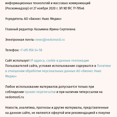
информационных технологий и массовых коммуникаций
(Роскомнадзор) от 27 ноября 2020 г. ЭЛ № ФС 77-79546
Учредитель: АО «Бизнес Ньюс Медиа»
Главный редактор: Казьмина Ирина Сергеевна
Электронная почта:
news@vedomosti.ru
Телефон:
+7 495 956-34-58
Сайт использует
IP адреса, cookie и данные геолокации
Пользователей сайта, условия использования содержатся в
Политике
в отношении обработки персональных данных АО «Бизнес Ньюс
Медиа»
Любое использование материалов допускается только при
соблюдении
правил перепечатки
и при наличии гиперссылки на
vedomosti.ru
Новости, аналитика, прогнозы и другие материалы, представленные
на данном сайте, не являются офертой или рекомендацией к покупке