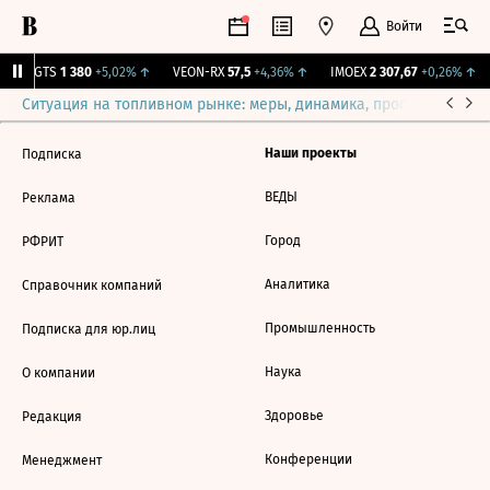
Войти
MGTS
1 380
+5,02%
↑
VEON-RX
57,5
+4,36%
↑
IMOEX
2 307,67
+0,26%
↑
Ситуация на топливном рынке: меры, динамика, прогнозы
Выб
Наши проекты
Подписка
ВЕДЫ
Реклама
Город
РФРИТ
Аналитика
Справочник компаний
Промышленность
Подписка для юр.лиц
Наука
О компании
Здоровье
Редакция
Конференции
Менеджмент