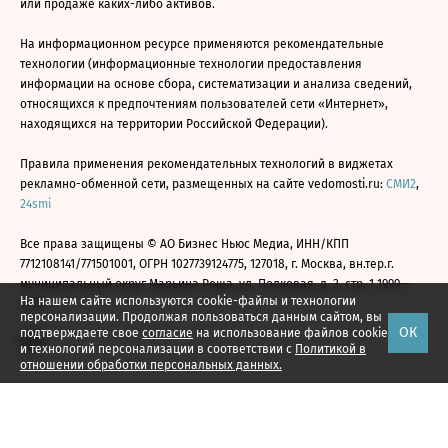
или продаже каких-либо активов.
На информационном ресурсе применяются рекомендательные
технологии (информационные технологии предоставления
информации на основе сбора, систематизации и анализа сведений,
относящихся к предпочтениям пользователей сети «Интернет»,
находящихся на территории Российской Федерации).
Правила применения рекомендательных технологий в виджетах
рекламно-обменной сети, размещенных на сайте vedomosti.ru:
СМИ2
,
24smi
Все права защищены © АО Бизнес Ньюс Медиа, ИНН/КПП
7712108141/771501001, ОГРН 1027739124775, 127018, г. Москва, вн.тер.г.
муниципальный округ Марьина Роща, ул. Полковая, д. 3, стр. 1 1999—
На нашем сайте используются cookie-файлы и технологии
2026
персонализации. Продолжая пользоваться данным сайтом, вы
ОК
подтверждаете свое
согласие
на использование файлов cookie
и технологий персонализации в соответствии с
Политикой в
отношении обработки персональных данных.