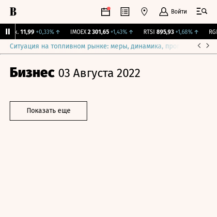
Войти
Бирж.
11,99
+0,33%
↑
IMOEX
2 301,65
+1,43%
↑
RTSI
895,93
+1,68%
↑
RGBI
Ситуация на топливном рынке: меры, динамика, прогнозы
Выб
Бизнес
03 Августа 2022
Показать еще