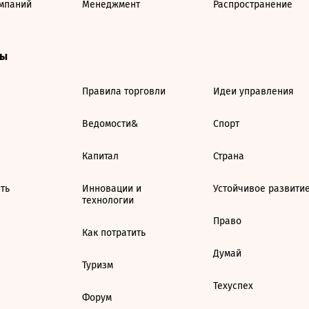
мпаний
Менеджмент
Распространение
ты
Правила торговли
Идеи управления
Ведомости&
Спорт
Капитал
Страна
ть
Инновации и
Устойчивое развити
технологии
Право
Как потратить
Думай
Туризм
Техуспех
Форум