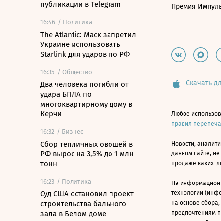
публикации в Telegram
Премия Импул
16:46
/ Политика
The Atlantic: Маск запретил
Украине использовать
Starlink для ударов по РФ
16:35
/ Общество
Скачать дл
Два человека погибли от
удара БПЛА по
многоквартирному дому в
Керчи
Любое использов
правил перепеч
16:32
/ Бизнес
Сбор тепличных овощей в
Новости, аналити
РФ вырос на 3,5% до 1 млн
данном сайте, не
тонн
продаже каких-л
16:23
/ Политика
На информацион
Суд США остановил проект
технологии (инф
строительства бального
на основе сбора,
зала в Белом доме
предпочтениям п