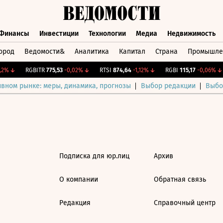
Финансы
Инвестиции
Технологии
Медиа
Недвижимость
ород
Ведомости&
Аналитика
Капитал
Страна
Промышле
а
Финансы
Инвестиции
Технологии
Медиа
Недвижимос
2%
↓
RGBITR
775,53
-0,02%
↓
RTSI
874,64
-1,12%
↓
RGBI
115,17
-0,06%
↓
ивном рынке: меры, динамика, прогнозы
Выбор редакции
Выбо
Подписка для юр.лиц
Архив
О компании
Обратная связь
Редакция
Справочный центр