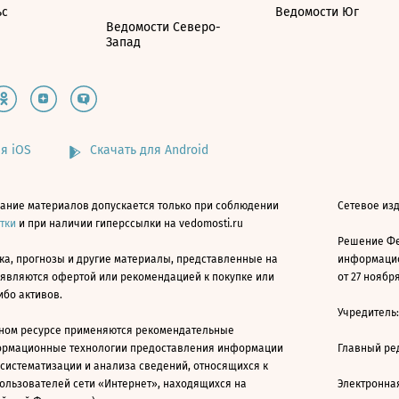
ьс
Ведомости Юг
Ведомости Северо-
Запад
я iOS
Скачать для Android
ание материалов допускается только при соблюдении
Сетевое изд
атки
и при наличии гиперссылки на vedomosti.ru
Решение Фе
ка, прогнозы и другие материалы, представленные на
информацио
 являются офертой или рекомендацией к покупке или
от 27 ноября
ибо активов.
Учредитель
ном ресурсе применяются рекомендательные
ормационные технологии предоставления информации
Главный ре
 систематизации и анализа сведений, относящихся к
ользователей сети «Интернет», находящихся на
Электронна