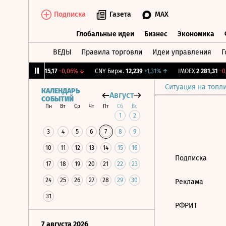
Подписка
Газета
MAX
Глобальные идеи
Бизнес
Экономика
ВЕДЫ
Правила торговли
Идеи управления
Г
Глобальные идеи
Бизнес
Экономик
12%
↓
RGBI
115,17
-0,06%
↓
CNY Бирж.
12,239
+1,31%
↑
IMOEX
2 281,31
-0,
Ситуация на топл
КАЛЕНДАРЬ
Август
СОБЫТИЙ
Пн
Вт
Ср
Чт
Пт
Сб
Вс
1
2
3
4
5
6
7
8
9
10
11
12
13
14
15
16
Подписка
17
18
19
20
21
22
23
24
25
26
27
28
29
30
Реклама
31
РФРИТ
7 августа 2026