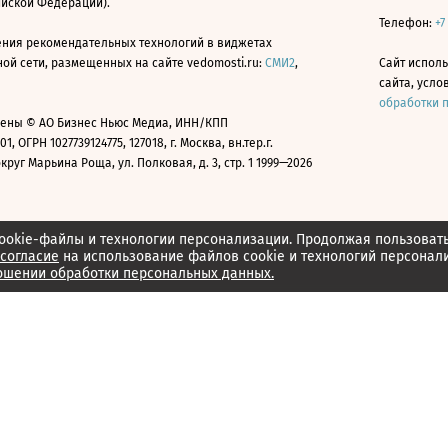
ийской Федерации).
Телефон:
+7
ния рекомендательных технологий в виджетах
й сети, размещенных на сайте vedomosti.ru:
СМИ2
,
Сайт испол
сайта, усл
обработки 
ены © АО Бизнес Ньюс Медиа, ИНН/КПП
01, ОГРН 1027739124775, 127018, г. Москва, вн.тер.г.
уг Марьина Роща, ул. Полковая, д. 3, стр. 1 1999—2026
ookie-файлы и технологии персонализации. Продолжая пользоват
согласие
на использование файлов cookie и технологий персонал
ошении обработки персональных данных.