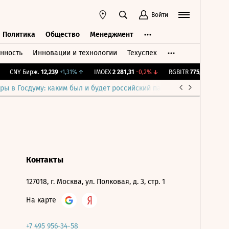
Войти
Политика
Общество
Менеджмент
нность
Инновации и технологии
Техуспех
ть
Политика
Общество
Менеджмент
CNY Бирж.
12,239
+1,31%
↑
IMOEX
2 281,31
-0,2%
↓
RGBITR
775,53
-0,02%
ры в Госдуму: каким был и будет российский парламент
Война н
Контакты
127018, г. Москва, ул. Полковая, д. 3, стр. 1
На карте
+7 495 956-34-58