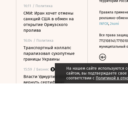
территории Росс
16:11
/ Политика
Правила примене
СМИ: Иран хочет отмены
рекламно-обменно
санкций США в обмен на
INFOX
,
24smi
открытие Ормузского
пролива
Все права защищ
16:04
/ Политика
7712108141/7715010
муниципальный окр
Транспортный коллапс
парализовал сухопутные
границы Украины
На нашем сайте используются c
15:59
/ Бизнес
сайтом, вы подтверждаете свое
Власти Удмуртии хотят
соответствии с
Политикой в отн
вернуть сертификат
эксплуатанта «Ижавиа» к
ноябрю
15:57
/ Политика
Посольство РФ назвало
инцидент с самолетом и
БПЛА в Лейпциге