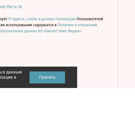
 495 956-34-58
ьзует
IP адреса, cookie и данные геолокации
Пользователей
овия использования содержатся в
Политике в отношении
персональных данных АО «Бизнес Ньюс Медиа»
ься данным
Принять
изации в