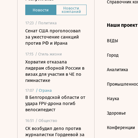
Справочник ко
Новости
Новости
компаний
17:23
/ Политика
Наши проек
Сенат США проголосовал
за ужесточение санкций
ВЕДЫ
против РФ и Ирана
17:15
/ Стиль жизни
Город
Хорватия отказала
лидерам сборной России в
Аналитика
визах для участия в ЧЕ по
гимнастике
Промышленнос
17:07
/
Страна
В Белгородской области от
Наука
удара FPV-дрона погиб
велосипедист
Здоровье
16:51
/ Общество
Конференции
СК возбудил дело против
журналистки Гордеевой за