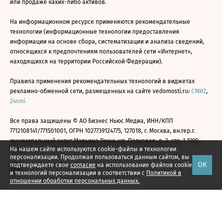
или продаже каких-либо активов.
На информационном ресурсе применяются рекомендательные
технологии (информационные технологии предоставления
информации на основе сбора, систематизации и анализа сведений,
относящихся к предпочтениям пользователей сети «Интернет»,
находящихся на территории Российской Федерации).
Правила применения рекомендательных технологий в виджетах
рекламно-обменной сети, размещенных на сайте vedomosti.ru:
СМИ2
,
24smi
Все права защищены © АО Бизнес Ньюс Медиа, ИНН/КПП
7712108141/771501001, ОГРН 1027739124775, 127018, г. Москва, вн.тер.г.
муниципальный округ Марьина Роща, ул. Полковая, д. 3, стр. 1 1999—
На нашем сайте используются cookie-файлы и технологии
2026
персонализации. Продолжая пользоваться данным сайтом, вы
ОК
подтверждаете свое
согласие
на использование файлов cookie
и технологий персонализации в соответствии с
Политикой в
отношении обработки персональных данных.