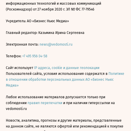
информационных технологий и массовых коммуникаций
(Роскомнадзор) от 27 ноября 2020 г. ЭЛ № ФС 77-79546
Учредитель: АО «Бизнес Ньюс Медиа»
Главный редактор: Казьмина Ирина Сергеевна
Электронная почта:
news@vedomosti.ru
Телефон:
+7 495 956-34-58
Сайт использует
IP адреса, cookie и данные геолокации
Пользователей сайта, условия использования содержатся в
Политике
в отношении обработки персональных данных АО «Бизнес Ньюс
Медиа»
Любое использование материалов допускается только при
соблюдении
правил перепечатки
и при наличии гиперссылки на
vedomosti.ru
Новости, аналитика, прогнозы и другие материалы, представленные
на данном сайте, не являются офертой или рекомендацией к покупке