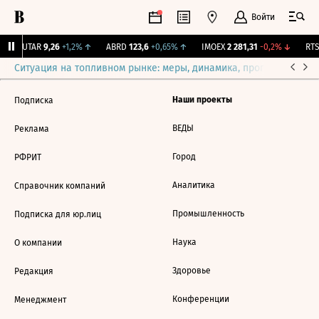
Войти
↑
UTAR
9,26
+1,2%
↑
ABRD
123,6
+0,65%
↑
IMOEX
2 281,31
-0,2%
↓
RTSI
Ситуация на топливном рынке: меры, динамика, прогнозы
Выб
Наши проекты
Подписка
ВЕДЫ
Реклама
Город
РФРИТ
Аналитика
Справочник компаний
Промышленность
Подписка для юр.лиц
Наука
О компании
Здоровье
Редакция
Конференции
Менеджмент