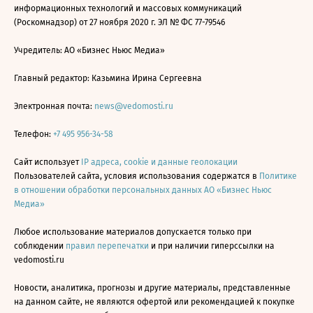
информационных технологий и массовых коммуникаций
(Роскомнадзор) от 27 ноября 2020 г. ЭЛ № ФС 77-79546
Учредитель: АО «Бизнес Ньюс Медиа»
Главный редактор: Казьмина Ирина Сергеевна
Электронная почта:
news@vedomosti.ru
Телефон:
+7 495 956-34-58
Сайт использует
IP адреса, cookie и данные геолокации
Пользователей сайта, условия использования содержатся в
Политике
в отношении обработки персональных данных АО «Бизнес Ньюс
Медиа»
Любое использование материалов допускается только при
соблюдении
правил перепечатки
и при наличии гиперссылки на
vedomosti.ru
Новости, аналитика, прогнозы и другие материалы, представленные
на данном сайте, не являются офертой или рекомендацией к покупке