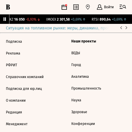
Войти
CHKZ
16 050
-0,93%
↓
IMOEX
2 301,58
+0,69%
↑
RTSI
890,64
+0,69%
↑
Ситуация на топливном рынке: меры, динамика, прогнозы
Выб
Наши проекты
Подписка
ВЕДЫ
Реклама
Город
РФРИТ
Аналитика
Справочник компаний
Промышленность
Подписка для юр.лиц
Наука
О компании
Здоровье
Редакция
Конференции
Менеджмент