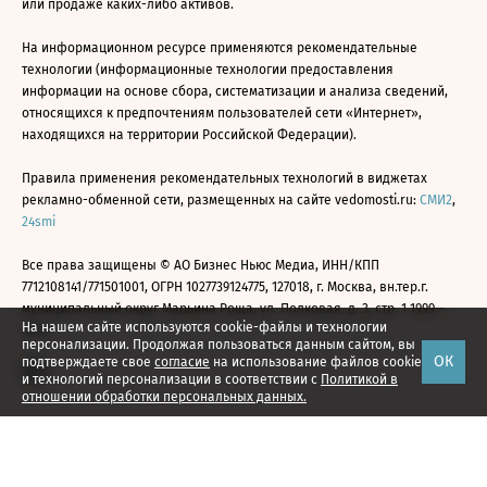
или продаже каких-либо активов.
На информационном ресурсе применяются рекомендательные
технологии (информационные технологии предоставления
информации на основе сбора, систематизации и анализа сведений,
относящихся к предпочтениям пользователей сети «Интернет»,
находящихся на территории Российской Федерации).
Правила применения рекомендательных технологий в виджетах
рекламно-обменной сети, размещенных на сайте vedomosti.ru:
СМИ2
,
24smi
Все права защищены © АО Бизнес Ньюс Медиа, ИНН/КПП
7712108141/771501001, ОГРН 1027739124775, 127018, г. Москва, вн.тер.г.
муниципальный округ Марьина Роща, ул. Полковая, д. 3, стр. 1 1999—
На нашем сайте используются cookie-файлы и технологии
2026
персонализации. Продолжая пользоваться данным сайтом, вы
ОК
подтверждаете свое
согласие
на использование файлов cookie
и технологий персонализации в соответствии с
Политикой в
отношении обработки персональных данных.