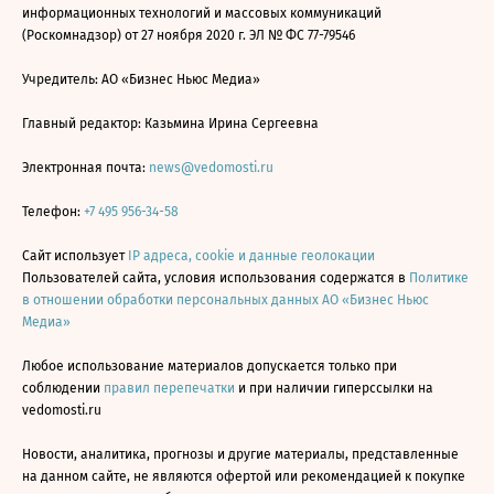
информационных технологий и массовых коммуникаций
(Роскомнадзор) от 27 ноября 2020 г. ЭЛ № ФС 77-79546
Учредитель: АО «Бизнес Ньюс Медиа»
Главный редактор: Казьмина Ирина Сергеевна
Электронная почта:
news@vedomosti.ru
Телефон:
+7 495 956-34-58
Сайт использует
IP адреса, cookie и данные геолокации
Пользователей сайта, условия использования содержатся в
Политике
в отношении обработки персональных данных АО «Бизнес Ньюс
Медиа»
Любое использование материалов допускается только при
соблюдении
правил перепечатки
и при наличии гиперссылки на
vedomosti.ru
Новости, аналитика, прогнозы и другие материалы, представленные
на данном сайте, не являются офертой или рекомендацией к покупке