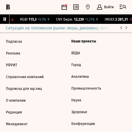
Войти
-1,12%
↓
RGBI
115,3
+0,1%
↑
CNY Бирж.
12,239
+1,31%
↑
IMOEX
2 281,31
-0,
Ситуация на топливном рынке: меры, динамика, прогнозы
Выб
Наши проекты
Подписка
ВЕДЫ
Реклама
Город
РФРИТ
Аналитика
Справочник компаний
Промышленность
Подписка для юр.лиц
Наука
О компании
Здоровье
Редакция
Конференции
Менеджмент