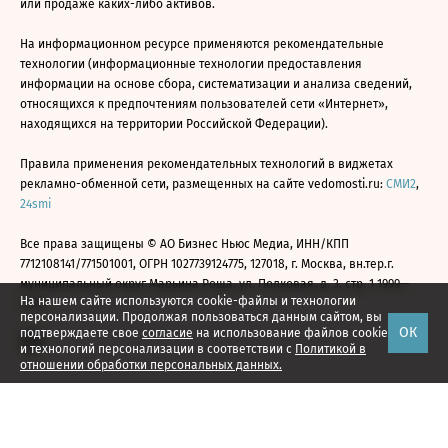
или продаже каких-либо активов.
На информационном ресурсе применяются рекомендательные
технологии (информационные технологии предоставления
информации на основе сбора, систематизации и анализа сведений,
относящихся к предпочтениям пользователей сети «Интернет»,
находящихся на территории Российской Федерации).
Правила применения рекомендательных технологий в виджетах
рекламно-обменной сети, размещенных на сайте vedomosti.ru:
СМИ2
,
24smi
Все права защищены © АО Бизнес Ньюс Медиа, ИНН/КПП
7712108141/771501001, ОГРН 1027739124775, 127018, г. Москва, вн.тер.г.
муниципальный округ Марьина Роща, ул. Полковая, д. 3, стр. 1 1999—
На нашем сайте используются cookie-файлы и технологии
2026
персонализации. Продолжая пользоваться данным сайтом, вы
ОК
подтверждаете свое
согласие
на использование файлов cookie
и технологий персонализации в соответствии с
Политикой в
отношении обработки персональных данных.