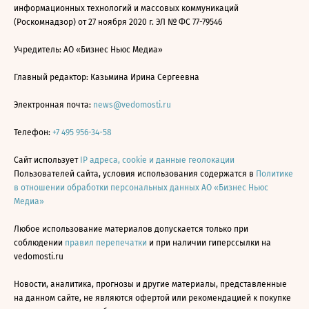
информационных технологий и массовых коммуникаций
(Роскомнадзор) от 27 ноября 2020 г. ЭЛ № ФС 77-79546
Учредитель: АО «Бизнес Ньюс Медиа»
Главный редактор: Казьмина Ирина Сергеевна
Электронная почта:
news@vedomosti.ru
Телефон:
+7 495 956-34-58
Сайт использует
IP адреса, cookie и данные геолокации
Пользователей сайта, условия использования содержатся в
Политике
в отношении обработки персональных данных АО «Бизнес Ньюс
Медиа»
Любое использование материалов допускается только при
соблюдении
правил перепечатки
и при наличии гиперссылки на
vedomosti.ru
Новости, аналитика, прогнозы и другие материалы, представленные
на данном сайте, не являются офертой или рекомендацией к покупке