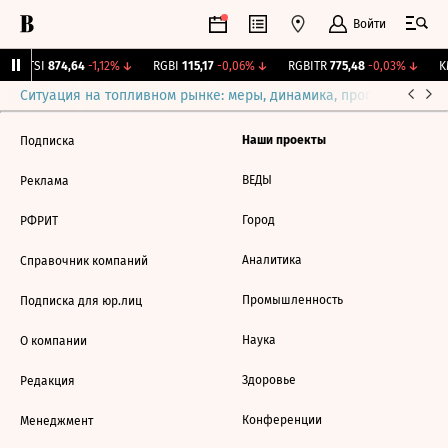
Войти
RTSI
874,64
-1,12%
↓
RGBI
115,17
-0,06%
↓
RGBITR
775,48
-0,03%
↓
K
Ситуация на топливном рынке: меры, динамика, прогнозы
Выб
Наши проекты
Подписка
ВЕДЫ
Реклама
Город
РФРИТ
Аналитика
Справочник компаний
Промышленность
Подписка для юр.лиц
Наука
О компании
Здоровье
Редакция
Конференции
Менеджмент