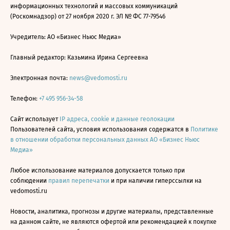
информационных технологий и массовых коммуникаций
(Роскомнадзор) от 27 ноября 2020 г. ЭЛ № ФС 77-79546
Учредитель: АО «Бизнес Ньюс Медиа»
Главный редактор: Казьмина Ирина Сергеевна
Электронная почта:
news@vedomosti.ru
Телефон:
+7 495 956-34-58
Сайт использует
IP адреса, cookie и данные геолокации
Пользователей сайта, условия использования содержатся в
Политике
в отношении обработки персональных данных АО «Бизнес Ньюс
Медиа»
Любое использование материалов допускается только при
соблюдении
правил перепечатки
и при наличии гиперссылки на
vedomosti.ru
Новости, аналитика, прогнозы и другие материалы, представленные
на данном сайте, не являются офертой или рекомендацией к покупке