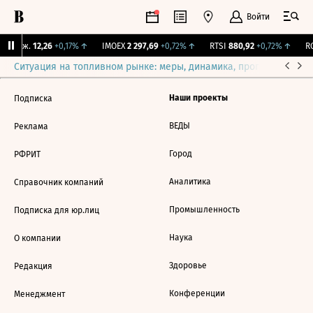
Войти
Y Бирж.
12,26
+0,17%
↑
IMOEX
2 297,69
+0,72%
↑
RTSI
880,92
+0,72%
↑
RG
Ситуация на топливном рынке: меры, динамика, прогнозы
Выб
Наши проекты
Подписка
ВЕДЫ
Реклама
Город
РФРИТ
Аналитика
Справочник компаний
Промышленность
Подписка для юр.лиц
Наука
О компании
Здоровье
Редакция
Конференции
Менеджмент