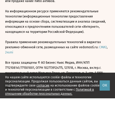
или продаже каких-либо активов.
На информационном ресурсе применяются рекомендательные
технологии (информационные технологии предоставления
информации на основе сбора, систематизации и анализа сведений,
относящихся к предпочтениям пользователей сети «Интернет»,
находящихся на территории Российской Федерации).
Правила применения рекомендательных технологий в виджетах
рекламно-обменной сети, размещенных на сайте vedomosti.ru:
СМИ2
,
24smi
Все права защищены © АО Бизнес Ньюс Медиа, ИНН/КПП
7712108141/771501001, ОГРН 1027739124775, 127018, г. Москва, вн.тер.г.
муниципальный округ Марьина Роща, ул. Полковая, д. 3, стр. 1 1999—
На нашем сайте используются cookie-файлы и технологии
2026
персонализации. Продолжая пользоваться данным сайтом, вы
ОК
подтверждаете свое
согласие
на использование файлов cookie
и технологий персонализации в соответствии с
Политикой в
отношении обработки персональных данных.