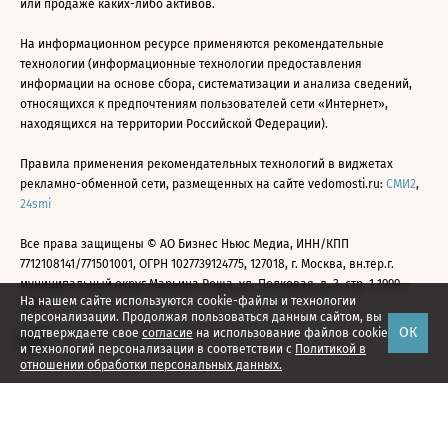
или продаже каких-либо активов.
На информационном ресурсе применяются рекомендательные
технологии (информационные технологии предоставления
информации на основе сбора, систематизации и анализа сведений,
относящихся к предпочтениям пользователей сети «Интернет»,
находящихся на территории Российской Федерации).
Правила применения рекомендательных технологий в виджетах
рекламно-обменной сети, размещенных на сайте vedomosti.ru:
СМИ2
,
24smi
Все права защищены © АО Бизнес Ньюс Медиа, ИНН/КПП
7712108141/771501001, ОГРН 1027739124775, 127018, г. Москва, вн.тер.г.
муниципальный округ Марьина Роща, ул. Полковая, д. 3, стр. 1 1999—
На нашем сайте используются cookie-файлы и технологии
2026
персонализации. Продолжая пользоваться данным сайтом, вы
ОК
подтверждаете свое
согласие
на использование файлов cookie
и технологий персонализации в соответствии с
Политикой в
отношении обработки персональных данных.