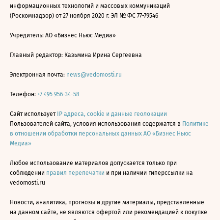
информационных технологий и массовых коммуникаций
(Роскомнадзор) от 27 ноября 2020 г. ЭЛ № ФС 77-79546
Учредитель: АО «Бизнес Ньюс Медиа»
Главный редактор: Казьмина Ирина Сергеевна
Электронная почта:
news@vedomosti.ru
Телефон:
+7 495 956-34-58
Сайт использует
IP адреса, cookie и данные геолокации
Пользователей сайта, условия использования содержатся в
Политике
в отношении обработки персональных данных АО «Бизнес Ньюс
Медиа»
Любое использование материалов допускается только при
соблюдении
правил перепечатки
и при наличии гиперссылки на
vedomosti.ru
Новости, аналитика, прогнозы и другие материалы, представленные
на данном сайте, не являются офертой или рекомендацией к покупке