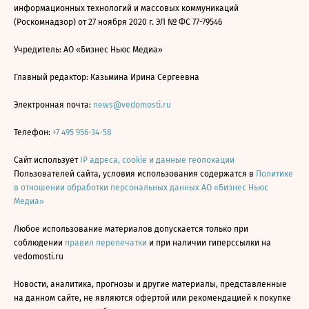
информационных технологий и массовых коммуникаций
(Роскомнадзор) от 27 ноября 2020 г. ЭЛ № ФС 77-79546
Учредитель: АО «Бизнес Ньюс Медиа»
Главный редактор: Казьмина Ирина Сергеевна
Электронная почта:
news@vedomosti.ru
Телефон:
+7 495 956-34-58
Сайт использует
IP адреса, cookie и данные геолокации
Пользователей сайта, условия использования содержатся в
Политике
в отношении обработки персональных данных АО «Бизнес Ньюс
Медиа»
Любое использование материалов допускается только при
соблюдении
правил перепечатки
и при наличии гиперссылки на
vedomosti.ru
Новости, аналитика, прогнозы и другие материалы, представленные
на данном сайте, не являются офертой или рекомендацией к покупке