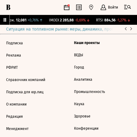
Войти
Y Бирж.
12,081
+0,76%
↑
IMOEX
2 285,88
-0,69%
↓
RTSI
884,56
-1,27%
↓
Ситуация на топливном рынке: меры, динамика, прогнозы
Выб
Наши проекты
Подписка
ВЕДЫ
Реклама
Город
РФРИТ
Аналитика
Справочник компаний
Промышленность
Подписка для юр.лиц
Наука
О компании
Здоровье
Редакция
Конференции
Менеджмент