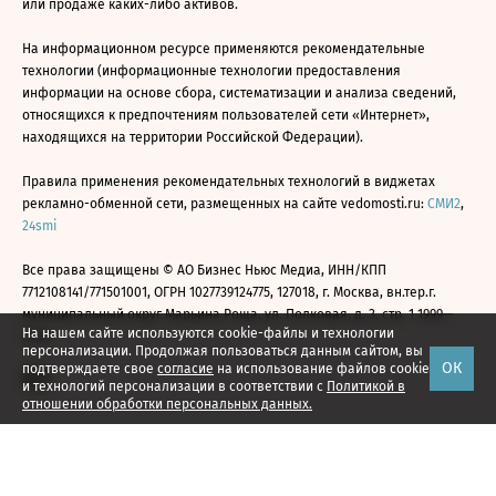
или продаже каких-либо активов.
На информационном ресурсе применяются рекомендательные
технологии (информационные технологии предоставления
информации на основе сбора, систематизации и анализа сведений,
относящихся к предпочтениям пользователей сети «Интернет»,
находящихся на территории Российской Федерации).
Правила применения рекомендательных технологий в виджетах
рекламно-обменной сети, размещенных на сайте vedomosti.ru:
СМИ2
,
24smi
Все права защищены © АО Бизнес Ньюс Медиа, ИНН/КПП
7712108141/771501001, ОГРН 1027739124775, 127018, г. Москва, вн.тер.г.
муниципальный округ Марьина Роща, ул. Полковая, д. 3, стр. 1 1999—
На нашем сайте используются cookie-файлы и технологии
2026
персонализации. Продолжая пользоваться данным сайтом, вы
ОК
подтверждаете свое
согласие
на использование файлов cookie
и технологий персонализации в соответствии с
Политикой в
отношении обработки персональных данных.