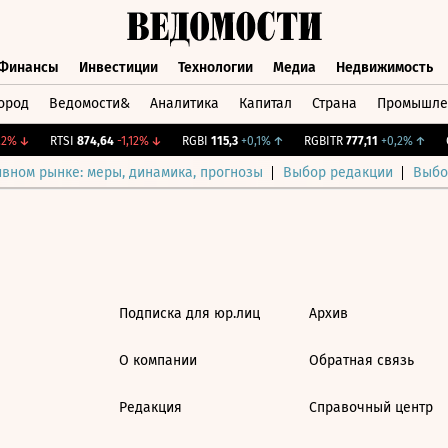
Финансы
Инвестиции
Технологии
Медиа
Недвижимость
ород
Ведомости&
Аналитика
Капитал
Страна
Промышле
а
Финансы
Инвестиции
Технологии
Медиа
Недвижимос
2%
↓
RTSI
874,64
-1,12%
↓
RGBI
115,3
+0,1%
↑
RGBITR
777,11
+0,2%
↑
C
ивном рынке: меры, динамика, прогнозы
Выбор редакции
Выбо
Подписка для юр.лиц
Архив
О компании
Обратная связь
Редакция
Справочный центр