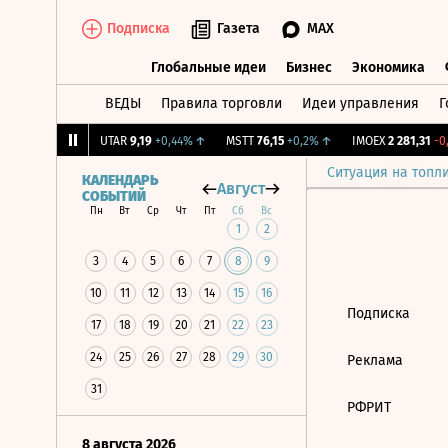
Подписка
Газета
MAX
Глобальные идеи
Бизнес
Экономика
ВЕДЫ
Правила торговли
Идеи управления
Г
Глобальные идеи
Бизнес
Экономик
,239
+1,31%
↑
UTAR
9,19
+0,44%
↑
MSTT
76,15
+0,2%
↑
IMOEX
2 281,31
-0,
Ситуация на топл
КАЛЕНДАРЬ
Август
СОБЫТИЙ
Пн
Вт
Ср
Чт
Пт
Сб
Вс
1
2
3
4
5
6
7
8
9
10
11
12
13
14
15
16
Подписка
17
18
19
20
21
22
23
24
25
26
27
28
29
30
Реклама
31
РФРИТ
8 августа 2026