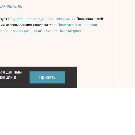
 495 956-34-58
ьзует
IP адреса, cookie и данные геолокации
Пользователей
овия использования содержатся в
Политике в отношении
персональных данных АО «Бизнес Ньюс Медиа»
ься данным
Принять
изации в