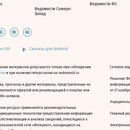
ьс
Ведомости Юг
Ведомости Северо-
Запад
я iOS
Скачать для Android
ание материалов допускается только при соблюдении
Сетевое изд
атки
и при наличии гиперссылки на vedomosti.ru
Решение Фе
ка, прогнозы и другие материалы, представленные на
информацио
 являются офертой или рекомендацией к покупке или
от 27 ноября
ибо активов.
Учредитель
ном ресурсе применяются рекомендательные
ормационные технологии предоставления информации
Главный ре
 систематизации и анализа сведений, относящихся к
ользователей сети «Интернет», находящихся на
Электронна