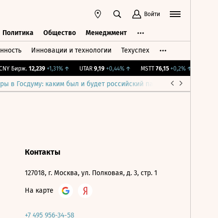
Войти
Политика
Общество
Менеджмент
нность
Инновации и технологии
Техуспех
ть
Политика
Общество
Менеджмент
NY Бирж.
12,239
+1,31%
↑
UTAR
9,19
+0,44%
↑
MSTT
76,15
+0,2%
↑
IMOEX
2
ры в Госдуму: каким был и будет российский парламент
Война н
Контакты
127018, г. Москва, ул. Полковая, д. 3, стр. 1
На карте
+7 495 956-34-58