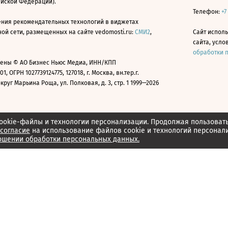
ийской Федерации).
Телефон:
+7
ния рекомендательных технологий в виджетах
й сети, размещенных на сайте vedomosti.ru:
СМИ2
,
Сайт испол
сайта, усл
обработки 
ены © АО Бизнес Ньюс Медиа, ИНН/КПП
01, ОГРН 1027739124775, 127018, г. Москва, вн.тер.г.
уг Марьина Роща, ул. Полковая, д. 3, стр. 1 1999—2026
ookie-файлы и технологии персонализации. Продолжая пользоват
согласие
на использование файлов cookie и технологий персонал
ошении обработки персональных данных.