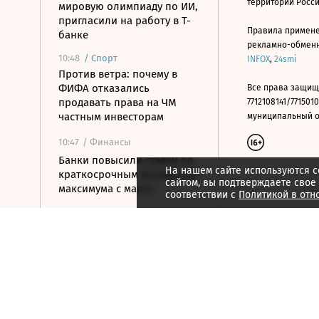
территории Росс
мировую олимпиаду по ИИ,
пригласили на работу в Т-
Правила примене
банке
рекламно-обменно
10:48
/
Спорт
INFOX
,
24smi
Против ветра: почему в
ФИФА отказались
Все права защищ
продавать права на ЧМ
7712108141/7715010
частным инвесторам
муниципальный окр
10:47
/ Финансы
Банки повысили ставки по
На нашем сайте используются c
краткосрочным вкладам до
сайтом, вы подтверждаете свое
максимума с марта
соответствии с
Политикой в отн
10:32
/ Политика
Экс-премьера Украины
могут назначить главой
«Нафтогаза»
10:21
/ Политика
Число погибших после
стрельбы в школе