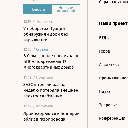
Справочник ко
Новости
Новости
компаний
12:19
/ Политика
Наши проек
У побережья Турции
обнаружили дрон без
ВЕДЫ
взрывчатки
12:03
/
Страна
Город
В Севастополе после атаки
БПЛА повреждены 12
Аналитика
многоквартирных домов
11:49
/ Политика
Промышленнос
ЗАЭС в третий раз за
неделю потеряла внешнее
Наука
электроснабжение
Здоровье
11:47
/ Политика
Дрон взорвался в Болгарии
Конференции
вблизи газопровода