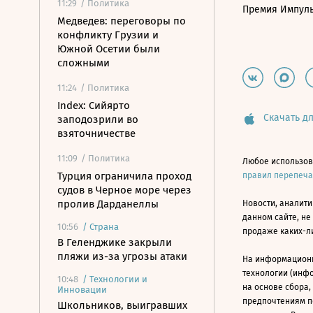
11:29
/ Политика
Премия Импул
Медведев: переговоры по
конфликту Грузии и
Южной Осетии были
сложными
11:24
/ Политика
Index: Сийярто
Скачать дл
заподозрили во
взяточничестве
11:09
/ Политика
Любое использов
Турция ограничила проход
правил перепеч
судов в Черное море через
пролив Дарданеллы
Новости, аналити
данном сайте, не
10:56
/
Страна
продаже каких-л
В Геленджике закрыли
пляжи из-за угрозы атаки
На информацион
технологии (инф
10:48
/
Технологии и
на основе сбора,
Инновации
предпочтениям п
Школьников, выигравших