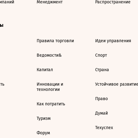
мпаний
Менеджмент
Распространение
ты
Правила торговли
Идеи управления
Ведомости&
Спорт
Капитал
Страна
ть
Инновации и
Устойчивое развити
технологии
Право
Как потратить
Думай
Туризм
Техуспех
Форум