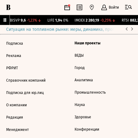
Войти
↑
BISVP
9,6
-1,23%
↓
LIFE
1,94
0%
IMOEX
2 280,19
-0,25%
↓
RTSI
882,3
Ситуация на топливном рынке: меры, динамика, прогнозы
Выб
Наши проекты
Подписка
ВЕДЫ
Реклама
Город
РФРИТ
Аналитика
Справочник компаний
Промышленность
Подписка для юр.лиц
Наука
О компании
Здоровье
Редакция
Конференции
Менеджмент