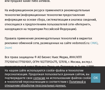
или продаже каких-либо активов.
На информационном ресурсе применяются рекомендательные
технологии (информационные технологии предоставления
информации на основе сбора, систематизации и анализа сведений,
относящихся к предпочтениям пользователей сети «Интернет»,
находящихся на территории Российской Федерации).
Правила применения рекомендательных технологий в виджетах
рекламно-обменной сети, размещенных на сайте vedomosti.ru:
СМИ2
,
24smi
Все права защищены © АО Бизнес Ньюс Медиа, ИНН/КПП
7712108141/771501001, ОГРН 1027739124775, 127018, г. Москва, вн.тер.г.
муниципальный округ Марьина Роща, ул. Полковая, д. 3, стр. 1 1999—
На нашем сайте используются cookie-файлы и технологии
2026
персонализации. Продолжая пользоваться данным сайтом, вы
ОК
подтверждаете свое
согласие
на использование файлов cookie
и технологий персонализации в соответствии с
Политикой в
отношении обработки персональных данных.