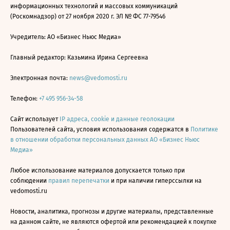
информационных технологий и массовых коммуникаций
(Роскомнадзор) от 27 ноября 2020 г. ЭЛ № ФС 77-79546
Учредитель: АО «Бизнес Ньюс Медиа»
Главный редактор: Казьмина Ирина Сергеевна
Электронная почта:
news@vedomosti.ru
Телефон:
+7 495 956-34-58
Сайт использует
IP адреса, cookie и данные геолокации
Пользователей сайта, условия использования содержатся в
Политике
в отношении обработки персональных данных АО «Бизнес Ньюс
Медиа»
Любое использование материалов допускается только при
соблюдении
правил перепечатки
и при наличии гиперссылки на
vedomosti.ru
Новости, аналитика, прогнозы и другие материалы, представленные
на данном сайте, не являются офертой или рекомендацией к покупке