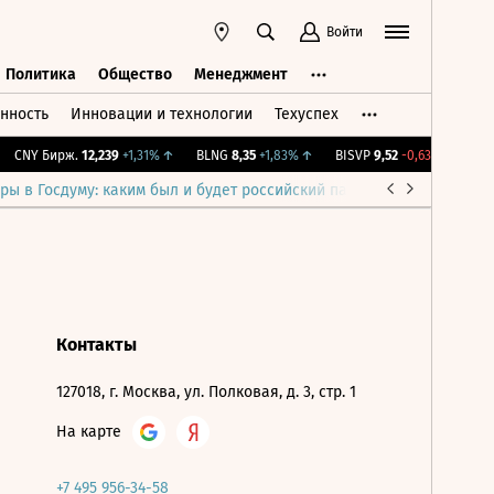
Войти
Политика
Общество
Менеджмент
нность
Инновации и технологии
Техуспех
ть
Политика
Общество
Менеджмент
CNY Бирж.
12,239
+1,31%
↑
BLNG
8,35
+1,83%
↑
BISVP
9,52
-0,63%
↓
IMO
ры в Госдуму: каким был и будет российский парламент
Война н
Контакты
127018, г. Москва, ул. Полковая, д. 3, стр. 1
На карте
+7 495 956-34-58