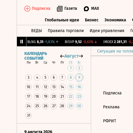
Подписка
Газета
MAX
Глобальные идеи
Бизнес
Экономика
ВЕДЫ
Правила торговли
Идеи управления
Г
Глобальные идеи
Бизнес
Экономик
239
+1,31%
↑
BLNG
8,35
+1,83%
↑
BISVP
9,52
-0,63%
↓
IMOEX
2 281,31
-0,2
Ситуация на топл
КАЛЕНДАРЬ
Август
СОБЫТИЙ
Пн
Вт
Ср
Чт
Пт
Сб
Вс
1
2
3
4
5
6
7
8
9
10
11
12
13
14
15
16
Подписка
17
18
19
20
21
22
23
24
25
26
27
28
29
30
Реклама
31
РФРИТ
9 августа 2026