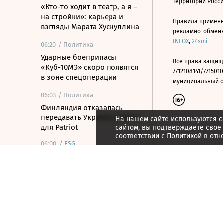
территории Росс
«Кто-то ходит в театр, а я –
на стройки»: карьера и
Правила примене
взгляды Марата Хуснуллина
рекламно-обменно
INFOX
,
24smi
06:20
/ Политика
Ударные боеприпасы
Все права защищ
«Куб-10МЭ» скоро появятся
7712108141/7715010
в зоне спецоперации
муниципальный окр
06:03
/ Политика
Финляндия отказалась
передавать Украине ракеты
На нашем сайте используются c
для Patriot
сайтом, вы подтверждаете свое
соответствии с
Политикой в отн
06:00
/
ESG
Экспедиция обнаружила
краснокнижные растения в
горах Карачаево-Черкесии
05:33
/ Политика
Мэр Нагасаки заявил о
риске ядерной войны в