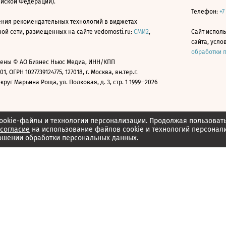
ийской Федерации).
Телефон:
+7
ния рекомендательных технологий в виджетах
й сети, размещенных на сайте vedomosti.ru:
СМИ2
,
Сайт испол
сайта, усл
обработки 
ены © АО Бизнес Ньюс Медиа, ИНН/КПП
01, ОГРН 1027739124775, 127018, г. Москва, вн.тер.г.
уг Марьина Роща, ул. Полковая, д. 3, стр. 1 1999—2026
ookie-файлы и технологии персонализации. Продолжая пользоват
согласие
на использование файлов cookie и технологий персонал
ошении обработки персональных данных.