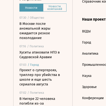
Справочник ко
Новости
Новости
компаний
07:30
/ Общество
Наши проек
В Москве после
аномальной жары
ВЕДЫ
ожидается резкое
похолодание
Город
07:16
/ Политика
Хуситы атаковали НПЗ в
Аналитика
Саудовской Аравии
Промышленнос
07:03
/
Город
Проект о супергероях,
триллер про убийства в
Наука
школе и еще шесть
сериалов августа
Здоровье
07:02
/ Политика
Конференции
В Нигере 22 человека
погибли из-за