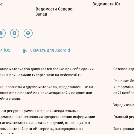
ьс
Ведомости Юг
Ведомости Северо-
Запад
я iOS
Скачать для Android
ание материалов допускается только при соблюдении
Сетевое изд
атки
и при наличии гиперссылки на vedomosti.ru
Решение Фе
ка, прогнозы и другие материалы, представленные на
информацио
 являются офертой или рекомендацией к покупке или
от 27 ноября
ибо активов.
Учредитель
ном ресурсе применяются рекомендательные
ормационные технологии предоставления информации
Главный ре
 систематизации и анализа сведений, относящихся к
ользователей сети «Интернет», находящихся на
Электронна