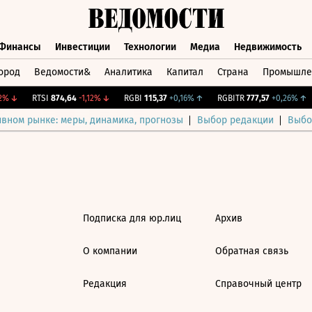
Финансы
Инвестиции
Технологии
Медиа
Недвижимость
ород
Ведомости&
Аналитика
Капитал
Страна
Промышле
а
Финансы
Инвестиции
Технологии
Медиа
Недвижимос
%
↓
RTSI
874,64
-1,12%
↓
RGBI
115,37
+0,16%
↑
RGBITR
777,57
+0,26%
↑
ивном рынке: меры, динамика, прогнозы
Выбор редакции
Выбо
Подписка для юр.лиц
Архив
О компании
Обратная связь
Редакция
Справочный центр