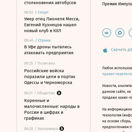
столкновения автобусов
Премия Импул
06:52
/
Спорт
Умер отец Лионеля Месси,
Евгений Кузнецов нашел
новый клуб в КХЛ
06:46
/
Страна
В Уфе дроны пытались
Скачать дл
атаковать предприятия
06:35
/ Политика
Любое использов
Российские войска
правил перепеч
поразили цели в портах
Одессы и Черноморска
Новости, аналити
данном сайте, не
06:21
/ Общество
продаже каких-л
Коренные и
малочисленные: народы в
На информацион
России в цифрах и
технологии (инф
графиках
на основе сбора,
предпочтениям п
06:20
/ Экономика