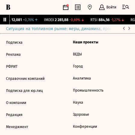
Войти
Бирж.
12,081
+0,76%
↑
IMOEX
2 285,88
-0,69%
↓
RTSI
884,56
-1,27%
↓
RGB
Ситуация на топливном рынке: меры, динамика, прогнозы
Выб
Наши проекты
Подписка
ВЕДЫ
Реклама
Город
РФРИТ
Аналитика
Справочник компаний
Промышленность
Подписка для юр.лиц
Наука
О компании
Здоровье
Редакция
Конференции
Менеджмент