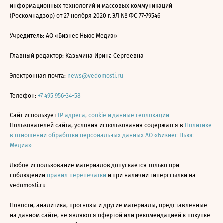
информационных технологий и массовых коммуникаций
(Роскомнадзор) от 27 ноября 2020 г. ЭЛ № ФС 77-79546
Учредитель: АО «Бизнес Ньюс Медиа»
Главный редактор: Казьмина Ирина Сергеевна
Электронная почта:
news@vedomosti.ru
Телефон:
+7 495 956-34-58
Сайт использует
IP адреса, cookie и данные геолокации
Пользователей сайта, условия использования содержатся в
Политике
в отношении обработки персональных данных АО «Бизнес Ньюс
Медиа»
Любое использование материалов допускается только при
соблюдении
правил перепечатки
и при наличии гиперссылки на
vedomosti.ru
Новости, аналитика, прогнозы и другие материалы, представленные
на данном сайте, не являются офертой или рекомендацией к покупке