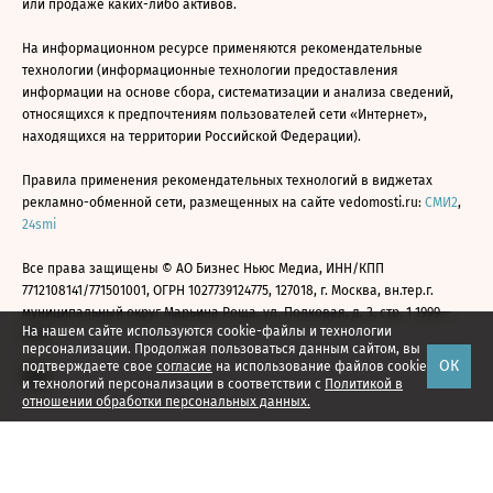
или продаже каких-либо активов.
На информационном ресурсе применяются рекомендательные
технологии (информационные технологии предоставления
информации на основе сбора, систематизации и анализа сведений,
относящихся к предпочтениям пользователей сети «Интернет»,
находящихся на территории Российской Федерации).
Правила применения рекомендательных технологий в виджетах
рекламно-обменной сети, размещенных на сайте vedomosti.ru:
СМИ2
,
24smi
Все права защищены © АО Бизнес Ньюс Медиа, ИНН/КПП
7712108141/771501001, ОГРН 1027739124775, 127018, г. Москва, вн.тер.г.
муниципальный округ Марьина Роща, ул. Полковая, д. 3, стр. 1 1999—
На нашем сайте используются cookie-файлы и технологии
2026
персонализации. Продолжая пользоваться данным сайтом, вы
ОК
подтверждаете свое
согласие
на использование файлов cookie
и технологий персонализации в соответствии с
Политикой в
отношении обработки персональных данных.