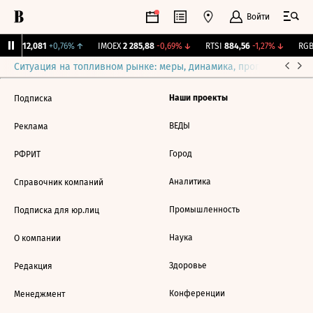
Войти
ирж.
12,081
+0,76%
↑
IMOEX
2 285,88
-0,69%
↓
RTSI
884,56
-1,27%
↓
RGBI
Ситуация на топливном рынке: меры, динамика, прогнозы
Выб
Наши проекты
Подписка
ВЕДЫ
Реклама
Город
РФРИТ
Аналитика
Справочник компаний
Промышленность
Подписка для юр.лиц
Наука
О компании
Здоровье
Редакция
Конференции
Менеджмент