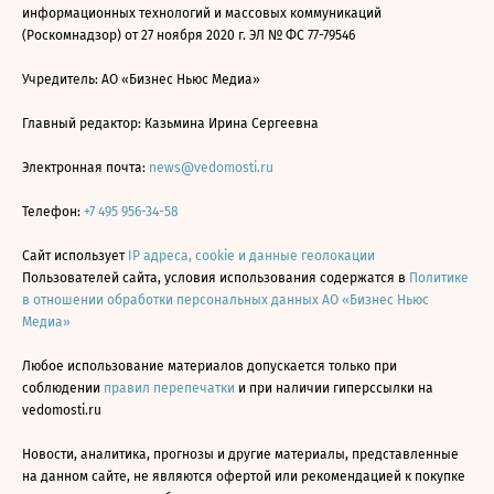
информационных технологий и массовых коммуникаций
(Роскомнадзор) от 27 ноября 2020 г. ЭЛ № ФС 77-79546
Учредитель: АО «Бизнес Ньюс Медиа»
Главный редактор: Казьмина Ирина Сергеевна
Электронная почта:
news@vedomosti.ru
Телефон:
+7 495 956-34-58
Сайт использует
IP адреса, cookie и данные геолокации
Пользователей сайта, условия использования содержатся в
Политике
в отношении обработки персональных данных АО «Бизнес Ньюс
Медиа»
Любое использование материалов допускается только при
соблюдении
правил перепечатки
и при наличии гиперссылки на
vedomosti.ru
Новости, аналитика, прогнозы и другие материалы, представленные
на данном сайте, не являются офертой или рекомендацией к покупке