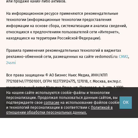
или продаже каких-либо активов.
На информационном ресурсе применяются рекомендательные
технологии (информационные технологии предоставления
информации на основе сбора, систематизации и анализа сведений,
относящихся к предпочтениям пользователей сети «Интернет»,
находящихся на территории Российской Федерации).
Правила применения рекомендательных технологий в виджетах
рекламно-обменной сети, размещенных на сайте vedomosti.ru:
СМИ2
,
24smi
Все права защищены © АО Бизнес Ньюс Медиа, ИНН/КПП
7712108141/771501001, ОГРН 1027739124775, 127018, г. Москва, вн.тер.г.
муниципальный округ Марьина Роща, ул. Полковая, д. 3, стр. 1 1999—
На нашем сайте используются cookie-файлы и технологии
2026
персонализации. Продолжая пользоваться данным сайтом, вы
ОК
подтверждаете свое
согласие
на использование файлов cookie
и технологий персонализации в соответствии с
Политикой в
отношении обработки персональных данных.