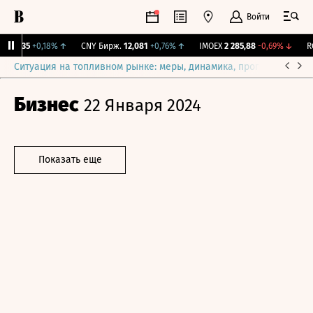
Войти
115,35
+0,18%
↑
CNY Бирж.
12,081
+0,76%
↑
IMOEX
2 285,88
-0,69%
↓
RG
Ситуация на топливном рынке: меры, динамика, прогнозы
Выб
Бизнес
22 Января 2024
Показать еще