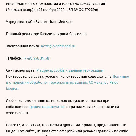
информационных технологий и массовых коммуникаций
(Роскомнадзор) от 27 ноября 2020 г. ЭЛ № ФС 77-79546
Учредитель: АО «Бизнес Ньюс Медиа»
Главный редактор: Казьмина Ирина Сергеевна
Электронная почта:
news@vedomosti.ru
Телефон:
+7 495 956-34-58
Сайт использует
IP адреса, cookie и данные геолокации
Пользователей сайта, условия использования содержатся в
Политике
в отношении обработки персональных данных АО «Бизнес Ньюс
Медиа»
Любое использование материалов допускается только при
соблюдении
правил перепечатки
и при наличии гиперссылки на
vedomosti.ru
Новости, аналитика, прогнозы и другие материалы, представленные
на данном сайте, не являются офертой или рекомендацией к покупке