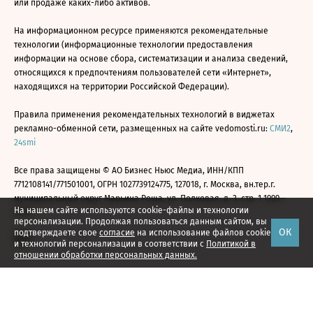
или продаже каких-либо активов.
На информационном ресурсе применяются рекомендательные
технологии (информационные технологии предоставления
информации на основе сбора, систематизации и анализа сведений,
относящихся к предпочтениям пользователей сети «Интернет»,
находящихся на территории Российской Федерации).
Правила применения рекомендательных технологий в виджетах
рекламно-обменной сети, размещенных на сайте vedomosti.ru:
СМИ2
,
24smi
Все права защищены © АО Бизнес Ньюс Медиа, ИНН/КПП
7712108141/771501001, ОГРН 1027739124775, 127018, г. Москва, вн.тер.г.
муниципальный округ Марьина Роща, ул. Полковая, д. 3, стр. 1 1999—
На нашем сайте используются cookie-файлы и технологии
2026
персонализации. Продолжая пользоваться данным сайтом, вы
ОК
подтверждаете свое
согласие
на использование файлов cookie
и технологий персонализации в соответствии с
Политикой в
отношении обработки персональных данных.