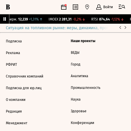
Войти
CNY Бирж.
12,239
+1,31%
↑
IMOEX
2 281,31
-0,2%
↓
RTSI
874,64
-1,12%
↓
R
Ситуация на топливном рынке: меры, динамика, прогнозы
Выб
Наши проекты
Подписка
ВЕДЫ
Реклама
Город
РФРИТ
Аналитика
Справочник компаний
Промышленность
Подписка для юр.лиц
Наука
О компании
Здоровье
Редакция
Конференции
Менеджмент