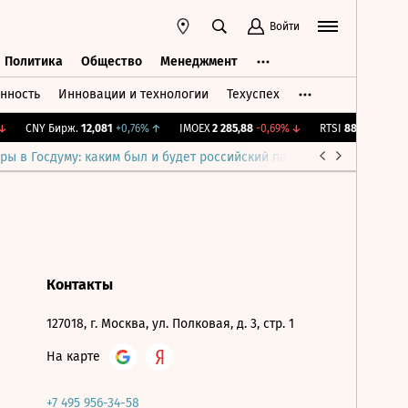
Войти
Политика
Общество
Менеджмент
нность
Инновации и технологии
Техуспех
ть
Политика
Общество
Менеджмент
CNY Бирж.
12,081
+0,76%
↑
IMOEX
2 285,88
-0,69%
↓
RTSI
884,56
-1,27%
ры в Госдуму: каким был и будет российский парламент
Война н
Контакты
127018, г. Москва, ул. Полковая, д. 3, стр. 1
На карте
+7 495 956-34-58