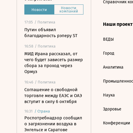
Справочник ко
Новости
Новости
компаний
17:05
/ Политика
Наши проек
Путин объявил
благодарность рэперу ST
ВЕДЫ
16:58
/ Политика
Город
МИД Ирана рассказал, от
чего будет зависеть размер
сбора за проход через
Аналитика
Ормуз
Промышленнос
16:46
/ Политика
Соглашение о свободной
Наука
торговле между ЕАЭС и ОАЭ
вступит в силу 6 октября
Здоровье
16:31
/
Страна
Роспотребнадзор сообщил
Конференции
о загрязнении воздуха в
Энгельсе и Саратове