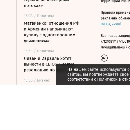
территории Росс
потоках»
Правила примене
16:08
/ Политика
рекламно-обменно
Матвиенко: отношения РФ
INFOX
,
24smi
и Армении напоминают
«улицу с односторонним
Все права защищ
движением»
7712108141/7715010
муниципальный окр
15:59
/ Политика
Ливан и Израиль хотят
вынести в СБ ООН новую
На нашем сайте используются c
резолюцию по югу страны
сайтом, вы подтверждаете свое
соответствии с
Политикой в отн
15:50
/ Бизнес
Росатом и РКФР подписали
соглашение о
строительстве ветропарка
на Иссык-Куле
15:41
/ Бизнес
Минфин: власти вернулись
к обсуждению онлайн-