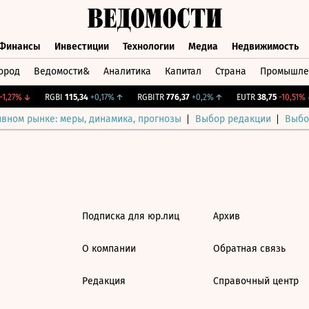
Финансы
Инвестиции
Технологии
Медиа
Недвижимость
ород
Ведомости&
Аналитика
Капитал
Страна
Промышле
а
Финансы
Инвестиции
Технологии
Медиа
Недвижимос
1,27%
↓
RGBI
115,34
+0,17%
↑
RGBITR
776,37
+0,2%
↑
EUTR
38,75
-10,51%
↓
ивном рынке: меры, динамика, прогнозы
Выбор редакции
Выбо
Подписка для юр.лиц
Архив
О компании
Обратная связь
Редакция
Справочный центр