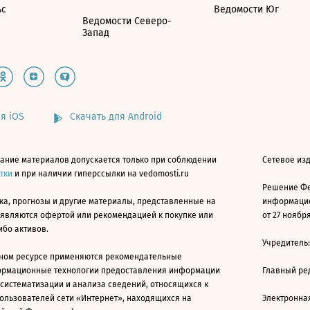
ьс
Ведомости Юг
Ведомости Северо-
Запад
я iOS
Скачать для Android
ание материалов допускается только при соблюдении
Сетевое изд
атки
и при наличии гиперссылки на vedomosti.ru
Решение Фе
ка, прогнозы и другие материалы, представленные на
информацио
 являются офертой или рекомендацией к покупке или
от 27 ноября
ибо активов.
Учредитель
ном ресурсе применяются рекомендательные
ормационные технологии предоставления информации
Главный ре
 систематизации и анализа сведений, относящихся к
ользователей сети «Интернет», находящихся на
Электронна