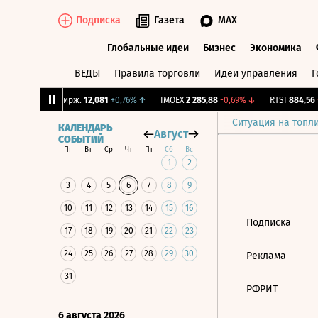
Подписка
Газета
MAX
Глобальные идеи
Бизнес
Экономика
ВЕДЫ
Правила торговли
Идеи управления
Г
Глобальные идеи
Бизнес
Экономик
51%
↓
CNY Бирж.
12,081
+0,76%
↑
IMOEX
2 285,88
-0,69%
↓
RTSI
884,56
-
Ситуация на топл
КАЛЕНДАРЬ
Август
СОБЫТИЙ
Пн
Вт
Ср
Чт
Пт
Сб
Вс
1
2
3
4
5
6
7
8
9
10
11
12
13
14
15
16
Подписка
17
18
19
20
21
22
23
24
25
26
27
28
29
30
Реклама
31
РФРИТ
6 августа 2026