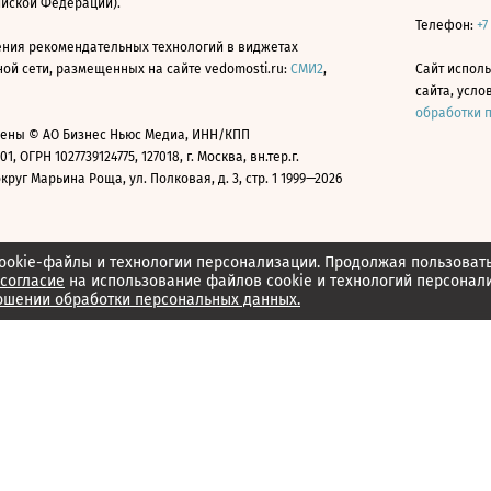
ийской Федерации).
Телефон:
+7
ния рекомендательных технологий в виджетах
й сети, размещенных на сайте vedomosti.ru:
СМИ2
,
Сайт испол
сайта, усл
обработки 
ены © АО Бизнес Ньюс Медиа, ИНН/КПП
01, ОГРН 1027739124775, 127018, г. Москва, вн.тер.г.
уг Марьина Роща, ул. Полковая, д. 3, стр. 1 1999—2026
ookie-файлы и технологии персонализации. Продолжая пользоват
согласие
на использование файлов cookie и технологий персонал
ошении обработки персональных данных.