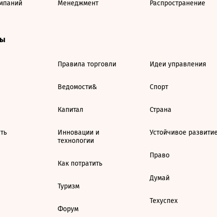
мпаний
Менеджмент
Распространение
ты
Правила торговли
Идеи управления
Ведомости&
Спорт
Капитал
Страна
ть
Инновации и
Устойчивое развити
технологии
Право
Как потратить
Думай
Туризм
Техуспех
Форум