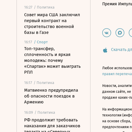
Премия Импул
16:27
/ Политика
Совет мира США заключил
первый контракт на
строительство военной
базы в Газе
16:17
/
Спорт
Топ-трансфер,
Скачать дл
сплоченность и яркая
молодежь: почему
«Спартак» может выиграть
Любое использов
РПЛ
правил перепеч
16:17
/ Политика
Новости, аналити
Матвиенко предупредила
данном сайте, не
об опасности поездок в
продаже каких-л
Армению
На информацион
16:09
/ Политика
технологии (инф
РФ продолжит требовать
на основе сбора,
наказания для заказчиков
предпочтениям п
теракта на «Северных