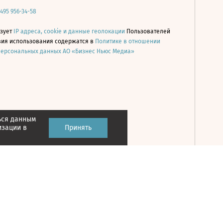
 495 956-34-58
ьзует
IP адреса, cookie и данные геолокации
Пользователей
овия использования содержатся в
Политике в отношении
персональных данных АО «Бизнес Ньюс Медиа»
ься данным
Принять
изации в