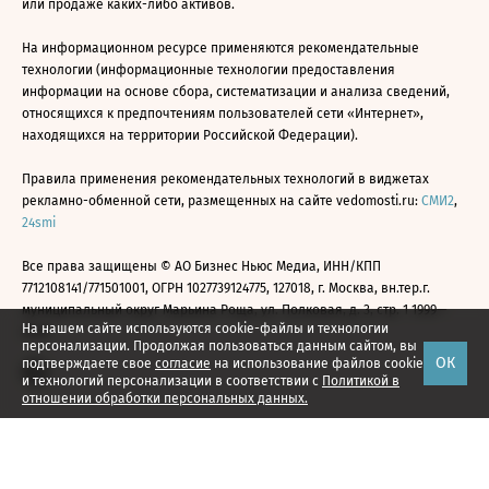
или продаже каких-либо активов.
На информационном ресурсе применяются рекомендательные
технологии (информационные технологии предоставления
информации на основе сбора, систематизации и анализа сведений,
относящихся к предпочтениям пользователей сети «Интернет»,
находящихся на территории Российской Федерации).
Правила применения рекомендательных технологий в виджетах
рекламно-обменной сети, размещенных на сайте vedomosti.ru:
СМИ2
,
24smi
Все права защищены © АО Бизнес Ньюс Медиа, ИНН/КПП
7712108141/771501001, ОГРН 1027739124775, 127018, г. Москва, вн.тер.г.
муниципальный округ Марьина Роща, ул. Полковая, д. 3, стр. 1 1999—
На нашем сайте используются cookie-файлы и технологии
2026
персонализации. Продолжая пользоваться данным сайтом, вы
ОК
подтверждаете свое
согласие
на использование файлов cookie
и технологий персонализации в соответствии с
Политикой в
отношении обработки персональных данных.