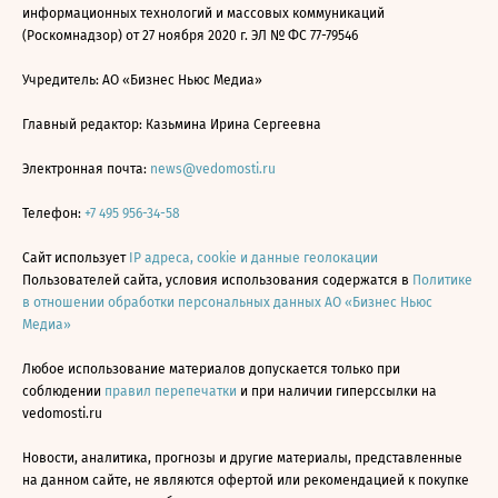
информационных технологий и массовых коммуникаций
(Роскомнадзор) от 27 ноября 2020 г. ЭЛ № ФС 77-79546
Учредитель: АО «Бизнес Ньюс Медиа»
Главный редактор: Казьмина Ирина Сергеевна
Электронная почта:
news@vedomosti.ru
Телефон:
+7 495 956-34-58
Сайт использует
IP адреса, cookie и данные геолокации
Пользователей сайта, условия использования содержатся в
Политике
в отношении обработки персональных данных АО «Бизнес Ньюс
Медиа»
Любое использование материалов допускается только при
соблюдении
правил перепечатки
и при наличии гиперссылки на
vedomosti.ru
Новости, аналитика, прогнозы и другие материалы, представленные
на данном сайте, не являются офертой или рекомендацией к покупке