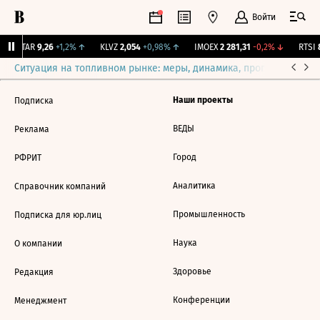
Войти
UTAR
9,26
+1,2%
↑
KLVZ
2,054
+0,98%
↑
IMOEX
2 281,31
-0,2%
↓
RTSI
8
Ситуация на топливном рынке: меры, динамика, прогнозы
Выб
Наши проекты
Подписка
ВЕДЫ
Реклама
Город
РФРИТ
Аналитика
Справочник компаний
Промышленность
Подписка для юр.лиц
Наука
О компании
Здоровье
Редакция
Конференции
Менеджмент