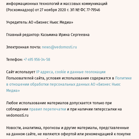
информационных технологий и массовых коммуникаций
(Роскомнадзор) от 27 ноября 2020 г. ЭЛ № ФС 77-79546
Учредитель: АО «Бизнес Ньюс Медиа»
Главный редактор: Казьмина Ирина Сергеевна
Электронная почта:
news@vedomosti.ru
Телефон:
+7 495 956-34-58
Сайт использует
IP адреса, cookie и данные геолокации
Пользователей сайта, условия использования содержатся в
Политике
в отношении обработки персональных данных АО «Бизнес Ньюс
Медиа»
Любое использование материалов допускается только при
соблюдении
правил перепечатки
и при наличии гиперссылки на
vedomosti.ru
Новости, аналитика, прогнозы и другие материалы, представленные
на данном сайте, не являются офертой или рекомендацией к покупке