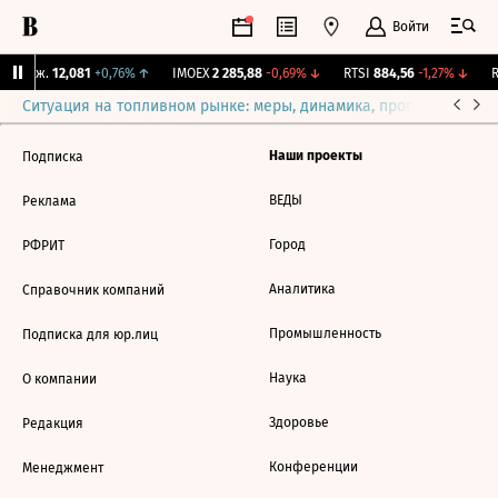
Войти
Y Бирж.
12,081
+0,76%
↑
IMOEX
2 285,88
-0,69%
↓
RTSI
884,56
-1,27%
↓
R
Ситуация на топливном рынке: меры, динамика, прогнозы
Выб
Наши проекты
Подписка
ВЕДЫ
Реклама
Город
РФРИТ
Аналитика
Справочник компаний
Промышленность
Подписка для юр.лиц
Наука
О компании
Здоровье
Редакция
Конференции
Менеджмент