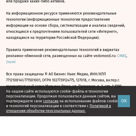
или продаже каких-либо активов.
На информационном ресурсе применяются рекомендательные
технологии (информационные технологии предоставления
информации на основе сбора, систематизации и анализа сведений,
относящихся к предпочтениям пользователей сети «Интернет»,
находящихся на территории Российской Федерации).
Правила применения рекомендательных технологий в виджетах
рекламно-обменной сети, размещенных на сайте vedomosti.ru:
СМИ2
,
24smi
Все права защищены © АО Бизнес Ньюс Медиа, ИНН/КПП
7712108141/771501001, ОГРН 1027739124775, 127018, г. Москва, вн.тер.г.
муниципальный округ Марьина Роща, ул. Полковая, д. 3, стр. 1 1999—
На нашем сайте используются cookie-файлы и технологии
2026
персонализации. Продолжая пользоваться данным сайтом, вы
ОК
подтверждаете свое
согласие
на использование файлов cookie
и технологий персонализации в соответствии с
Политикой в
отношении обработки персональных данных.