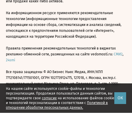
или продаже каких-либо активов.
На информационном ресурсе применяются рекомендательные
технологии (информационные технологии предоставления
информации на основе сбора, систематизации и анализа сведений,
относящихся к предпочтениям пользователей сети «Интернет»,
находящихся на территории Российской Федерации).
Правила применения рекомендательных технологий в виджетах
рекламно-обменной сети, размещенных на сайте vedomosti.ru:
СМИ2
,
24smi
Все права защищены © АО Бизнес Ньюс Медиа, ИНН/КПП
7712108141/771501001, ОГРН 1027739124775, 127018, г. Москва, вн.тер.г.
муниципальный округ Марьина Роща, ул. Полковая, д. 3, стр. 1 1999—
На нашем сайте используются cookie-файлы и технологии
2026
персонализации. Продолжая пользоваться данным сайтом, вы
ОК
подтверждаете свое
согласие
на использование файлов cookie
и технологий персонализации в соответствии с
Политикой в
отношении обработки персональных данных.