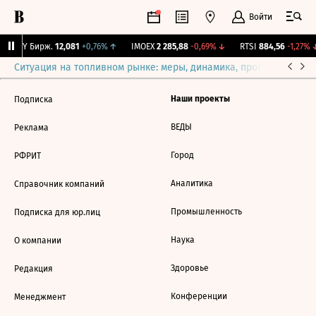
Войти
CNY Бирж.
12,081
+0,76%
↑
IMOEX
2 285,88
-0,69%
↓
RTSI
884,56
-1,27%
↓
Ситуация на топливном рынке: меры, динамика, прогнозы
Выб
Наши проекты
Подписка
ВЕДЫ
Реклама
Город
РФРИТ
Аналитика
Справочник компаний
Промышленность
Подписка для юр.лиц
Наука
О компании
Здоровье
Редакция
Конференции
Менеджмент