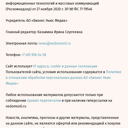
информационных технологий и массовых коммуникаций
(Роскомнадзор) от 27 ноября 2020 г. ЭЛ № ФС 77-79546
Учредитель: АО «Бизнес Ньюс Медиа»
Главный редактор: Казьмина Ирина Сергеевна
Электронная почта:
news@vedomosti.ru
Телефон:
+7 495 956-34-58
Сайт использует
IP адреса, cookie и данные геолокации
Пользователей сайта, условия использования содержатся в
Политике
в отношении обработки персональных данных АО «Бизнес Ньюс
Медиа»
Любое использование материалов допускается только при
соблюдении
правил перепечатки
и при наличии гиперссылки на
vedomosti.ru
Новости, аналитика, прогнозы и другие материалы, представленные
на данном сайте, не являются офертой или рекомендацией к покупке