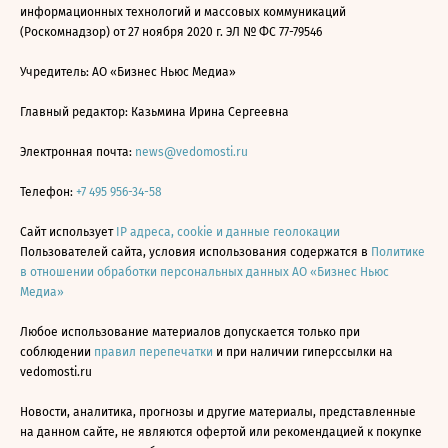
информационных технологий и массовых коммуникаций
(Роскомнадзор) от 27 ноября 2020 г. ЭЛ № ФС 77-79546
Учредитель: АО «Бизнес Ньюс Медиа»
Главный редактор: Казьмина Ирина Сергеевна
Электронная почта:
news@vedomosti.ru
Телефон:
+7 495 956-34-58
Сайт использует
IP адреса, cookie и данные геолокации
Пользователей сайта, условия использования содержатся в
Политике
в отношении обработки персональных данных АО «Бизнес Ньюс
Медиа»
Любое использование материалов допускается только при
соблюдении
правил перепечатки
и при наличии гиперссылки на
vedomosti.ru
Новости, аналитика, прогнозы и другие материалы, представленные
на данном сайте, не являются офертой или рекомендацией к покупке