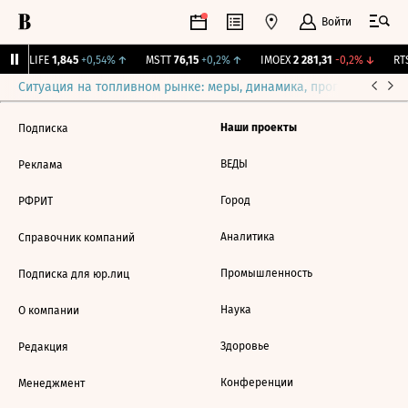
Войти
↑
LIFE
1,845
+0,54%
↑
MSTT
76,15
+0,2%
↑
IMOEX
2 281,31
-0,2%
↓
RTS
Ситуация на топливном рынке: меры, динамика, прогнозы
Выб
Наши проекты
Подписка
ВЕДЫ
Реклама
Город
РФРИТ
Аналитика
Справочник компаний
Промышленность
Подписка для юр.лиц
Наука
О компании
Здоровье
Редакция
Конференции
Менеджмент