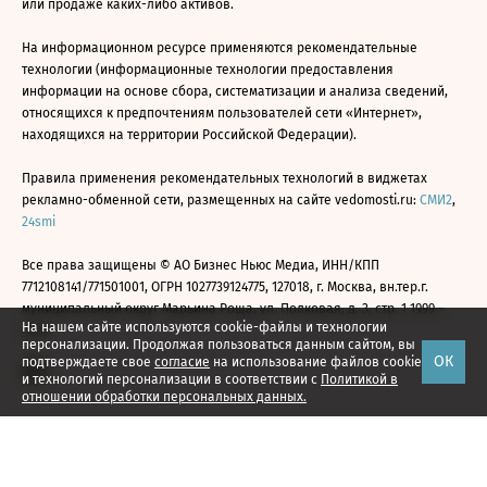
или продаже каких-либо активов.
На информационном ресурсе применяются рекомендательные
технологии (информационные технологии предоставления
информации на основе сбора, систематизации и анализа сведений,
относящихся к предпочтениям пользователей сети «Интернет»,
находящихся на территории Российской Федерации).
Правила применения рекомендательных технологий в виджетах
рекламно-обменной сети, размещенных на сайте vedomosti.ru:
СМИ2
,
24smi
Все права защищены © АО Бизнес Ньюс Медиа, ИНН/КПП
7712108141/771501001, ОГРН 1027739124775, 127018, г. Москва, вн.тер.г.
муниципальный округ Марьина Роща, ул. Полковая, д. 3, стр. 1 1999—
На нашем сайте используются cookie-файлы и технологии
2026
персонализации. Продолжая пользоваться данным сайтом, вы
ОК
подтверждаете свое
согласие
на использование файлов cookie
и технологий персонализации в соответствии с
Политикой в
отношении обработки персональных данных.