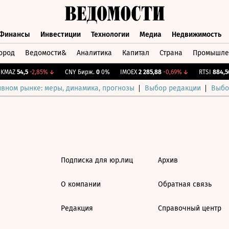
Финансы
Инвестиции
Технологии
Медиа
Недвижимость
ород
Ведомости&
Аналитика
Капитал
Страна
Промышле
а
Финансы
Инвестиции
Технологии
Медиа
Недвижимос
MAZ
54,5
-2,85%
↓
CNY Бирж.
0
0%
IMOEX
2 285,88
-0,69%
↓
RTSI
884,56
ивном рынке: меры, динамика, прогнозы
Выбор редакции
Выбо
Подписка для юр.лиц
Архив
О компании
Обратная связь
Редакция
Справочный центр