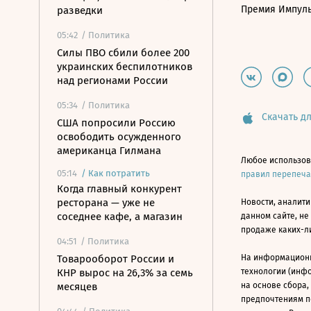
Премия Импул
разведки
05:42
/ Политика
Силы ПВО сбили более 200
украинских беспилотников
над регионами России
05:34
/ Политика
Скачать дл
США попросили Россию
освободить осужденного
американца Гилмана
Любое использов
05:14
/
Как потратить
правил перепеч
Когда главный конкурент
ресторана — уже не
Новости, аналити
соседнее кафе, а магазин
данном сайте, не
продаже каких-л
04:51
/ Политика
Товарооборот России и
На информацион
КНР вырос на 26,3% за семь
технологии (инф
месяцев
на основе сбора,
предпочтениям п