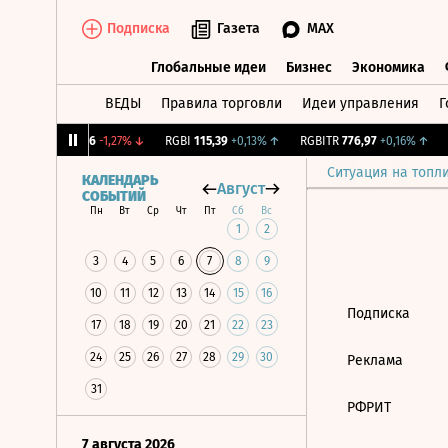
Подписка
Газета
MAX
Глобальные идеи
Бизнес
Экономика
ВЕДЫ
Правила торговли
Идеи управления
Г
Глобальные идеи
Бизнес
Экономик
↓
RTSI
884,56
-1,27%
↓
RGBI
115,39
+0,13%
↑
RGBITR
776,97
+0,16%
↑
K
Ситуация на топл
КАЛЕНДАРЬ
Август
СОБЫТИЙ
Пн
Вт
Ср
Чт
Пт
Сб
Вс
1
2
3
4
5
6
7
8
9
10
11
12
13
14
15
16
Подписка
17
18
19
20
21
22
23
24
25
26
27
28
29
30
Реклама
31
РФРИТ
7 августа 2026