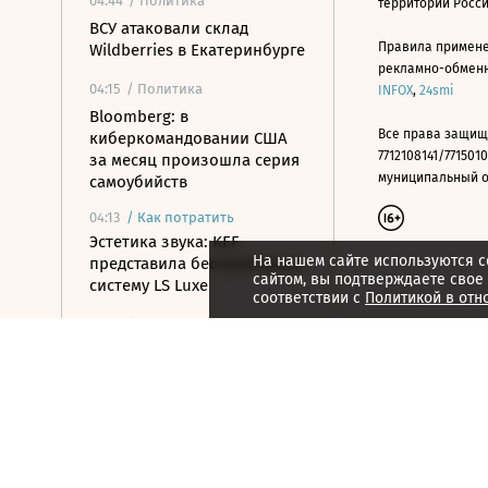
04:44
/ Политика
территории Росс
ВСУ атаковали склад
Правила примене
Wildberries в Екатеринбурге
рекламно-обменно
04:15
/ Политика
INFOX
,
24smi
Bloomberg: в
Все права защищ
киберкомандовании США
7712108141/7715010
за месяц произошла серия
муниципальный окр
самоубийств
04:13
/
Как потратить
Эстетика звука: KEF
На нашем сайте используются c
представила беспроводную
сайтом, вы подтверждаете свое
систему LS Luxe
соответствии с
Политикой в отн
04:01
/ Общество
Два человека погибли и 15
ранены в результате
стрельбы в школе в
Таиланде
03:57
/ Общество
Минтранс предложил