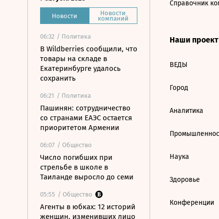
Справочник ко
Новости
Новости
компаний
06:32
/ Политика
Наши проек
В Wildberries сообщили, что
товары на складе в
ВЕДЫ
Екатеринбурге удалось
сохранить
Город
06:21
/ Политика
Пашинян: сотрудничество
Аналитика
со странами ЕАЭС остается
приоритетом Армении
Промышленнос
06:07
/ Общество
Наука
Число погибших при
стрельбе в школе в
Таиланде выросло до семи
Здоровье
05:55
/ Общество
Конференции
Агенты в юбках: 12 историй
женщин, изменивших лицо