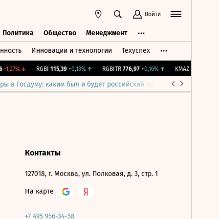
Войти
Политика
Общество
Менеджмент
нность
Инновации и технологии
Техуспех
ть
Политика
Общество
Менеджмент
-1,27%
↓
RGBI
115,39
+0,13%
↑
RGBITR
776,97
+0,16%
↑
KMAZ
54,5
-2,85%
ры в Госдуму: каким был и будет российский парламент
Война н
Контакты
127018, г. Москва, ул. Полковая, д. 3, стр. 1
На карте
+7 495 956-34-58