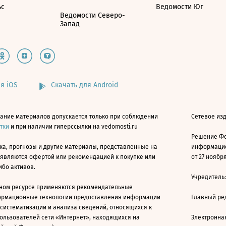
ьс
Ведомости Юг
Ведомости Северо-
Запад
я iOS
Скачать для Android
ание материалов допускается только при соблюдении
Сетевое изд
атки
и при наличии гиперссылки на vedomosti.ru
Решение Фе
ка, прогнозы и другие материалы, представленные на
информацио
 являются офертой или рекомендацией к покупке или
от 27 ноября
ибо активов.
Учредитель
ном ресурсе применяются рекомендательные
ормационные технологии предоставления информации
Главный ре
 систематизации и анализа сведений, относящихся к
ользователей сети «Интернет», находящихся на
Электронна