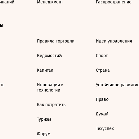
мпаний
Менеджмент
Распространение
ты
Правила торговли
Идеи управления
Ведомости&
Спорт
Капитал
Страна
ть
Инновации и
Устойчивое развити
технологии
Право
Как потратить
Думай
Туризм
Техуспех
Форум