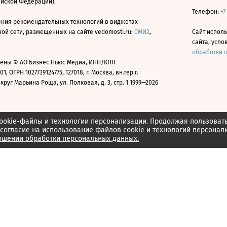
ийской Федерации).
Телефон:
+7
ния рекомендательных технологий в виджетах
й сети, размещенных на сайте vedomosti.ru:
СМИ2
,
Сайт испол
сайта, усл
обработки 
ены © АО Бизнес Ньюс Медиа, ИНН/КПП
01, ОГРН 1027739124775, 127018, г. Москва, вн.тер.г.
уг Марьина Роща, ул. Полковая, д. 3, стр. 1 1999—2026
ookie-файлы и технологии персонализации. Продолжая пользоват
согласие
на использование файлов cookie и технологий персонал
ошении обработки персональных данных.