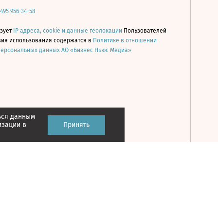
 495 956-34-58
ьзует
IP адреса, cookie и данные геолокации
Пользователей
овия использования содержатся в
Политике в отношении
персональных данных АО «Бизнес Ньюс Медиа»
ься данным
Принять
изации в