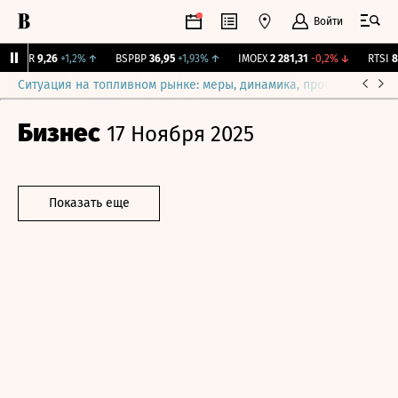
Войти
UTAR
9,26
+1,2%
↑
BSPBP
36,95
+1,93%
↑
IMOEX
2 281,31
-0,2%
↓
RTSI
87
Ситуация на топливном рынке: меры, динамика, прогнозы
Выб
Бизнес
17 Ноября 2025
Показать еще