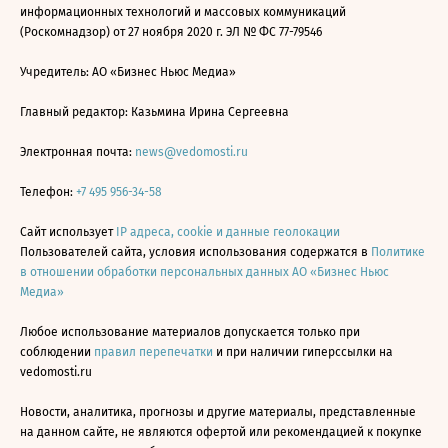
информационных технологий и массовых коммуникаций
(Роскомнадзор) от 27 ноября 2020 г. ЭЛ № ФС 77-79546
Учредитель: АО «Бизнес Ньюс Медиа»
Главный редактор: Казьмина Ирина Сергеевна
Электронная почта:
news@vedomosti.ru
Телефон:
+7 495 956-34-58
Сайт использует
IP адреса, cookie и данные геолокации
Пользователей сайта, условия использования содержатся в
Политике
в отношении обработки персональных данных АО «Бизнес Ньюс
Медиа»
Любое использование материалов допускается только при
соблюдении
правил перепечатки
и при наличии гиперссылки на
vedomosti.ru
Новости, аналитика, прогнозы и другие материалы, представленные
на данном сайте, не являются офертой или рекомендацией к покупке