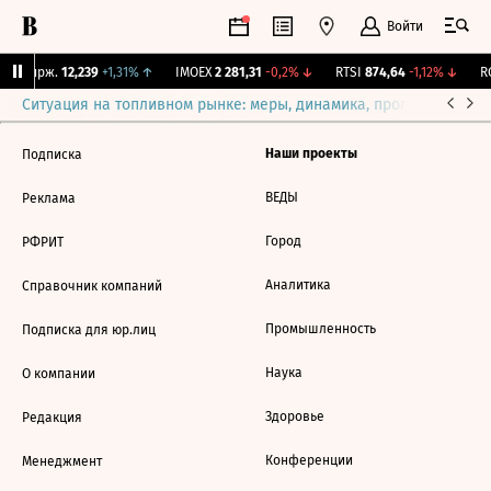
Войти
NY Бирж.
12,239
+1,31%
↑
IMOEX
2 281,31
-0,2%
↓
RTSI
874,64
-1,12%
↓
RG
Ситуация на топливном рынке: меры, динамика, прогнозы
Выб
Наши проекты
Подписка
ВЕДЫ
Реклама
Город
РФРИТ
Аналитика
Справочник компаний
Промышленность
Подписка для юр.лиц
Наука
О компании
Здоровье
Редакция
Конференции
Менеджмент