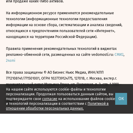
или продаже каких-либо активов.
На информационном ресурсе применяются рекомендательные
технологии (информационные технологии предоставления
информации на основе сбора, систематизации и анализа сведений,
относящихся к предпочтениям пользователей сети «Интернет»,
находящихся на территории Российской Федерации).
Правила применения рекомендательных технологий в виджетах
рекламно-обменной сети, размещенных на сайте vedomosti.ru:
СМИ2
,
24smi
Все права защищены © АО Бизнес Ньюс Медиа, ИНН/КПП
7712108141/771501001, ОГРН 1027739124775, 127018, г. Москва, вн.тер.г.
муниципальный округ Марьина Роща, ул. Полковая, д. 3, стр. 1 1999—
На нашем сайте используются cookie-файлы и технологии
2026
персонализации. Продолжая пользоваться данным сайтом, вы
ОК
подтверждаете свое
согласие
на использование файлов cookie
и технологий персонализации в соответствии с
Политикой в
отношении обработки персональных данных.