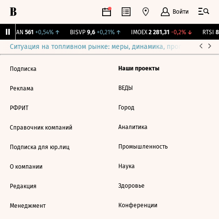
Войти
AVAN
561
+0,54%
↑
BISVP
9,6
+0,21%
↑
IMOEX
2 281,31
-0,2%
↓
RTSI
87
Ситуация на топливном рынке: меры, динамика, прогнозы
Выб
Наши проекты
Подписка
ВЕДЫ
Реклама
Город
РФРИТ
Аналитика
Справочник компаний
Промышленность
Подписка для юр.лиц
Наука
О компании
Здоровье
Редакция
Конференции
Менеджмент