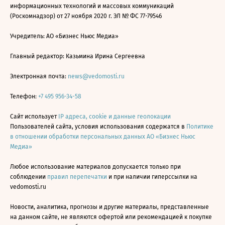
информационных технологий и массовых коммуникаций
(Роскомнадзор) от 27 ноября 2020 г. ЭЛ № ФС 77-79546
Учредитель: АО «Бизнес Ньюс Медиа»
Главный редактор: Казьмина Ирина Сергеевна
Электронная почта:
news@vedomosti.ru
Телефон:
+7 495 956-34-58
Сайт использует
IP адреса, cookie и данные геолокации
Пользователей сайта, условия использования содержатся в
Политике
в отношении обработки персональных данных АО «Бизнес Ньюс
Медиа»
Любое использование материалов допускается только при
соблюдении
правил перепечатки
и при наличии гиперссылки на
vedomosti.ru
Новости, аналитика, прогнозы и другие материалы, представленные
на данном сайте, не являются офертой или рекомендацией к покупке