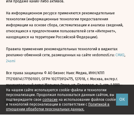
или продаже каких-либо активов.
На информационном ресурсе применяются рекомендательные
технологии (информационные технологии предоставления
информации на основе сбора, систематизации и анализа сведений,
относящихся к предпочтениям пользователей сети «Интернет»,
находящихся на территории Российской Федерации).
Правила применения рекомендательных технологий в виджетах
рекламно-обменной сети, размещенных на сайте vedomosti.ru:
СМИ2
,
24smi
Все права защищены © АО Бизнес Ньюс Медиа, ИНН/КПП
7712108141/771501001, ОГРН 1027739124775, 127018, г. Москва, вн.тер.г.
муниципальный округ Марьина Роща, ул. Полковая, д. 3, стр. 1 1999—
На нашем сайте используются cookie-файлы и технологии
2026
персонализации. Продолжая пользоваться данным сайтом, вы
ОК
подтверждаете свое
согласие
на использование файлов cookie
и технологий персонализации в соответствии с
Политикой в
отношении обработки персональных данных.