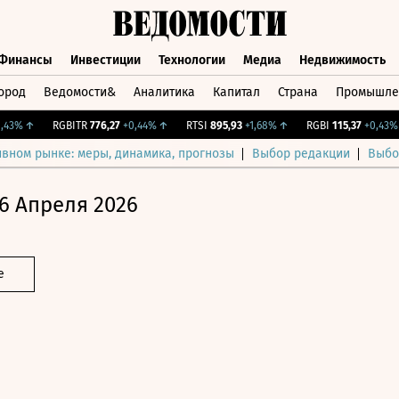
Финансы
Инвестиции
Технологии
Медиа
Недвижимость
ород
Ведомости&
Аналитика
Капитал
Страна
Промышле
а
Финансы
Инвестиции
Технологии
Медиа
Недвижимос
%
↑
RGBITR
776,27
+0,44%
↑
RTSI
895,93
+1,68%
↑
RGBI
115,37
+0,43%
↑
ивном рынке: меры, динамика, прогнозы
Выбор редакции
Выбо
6 Апреля 2026
е