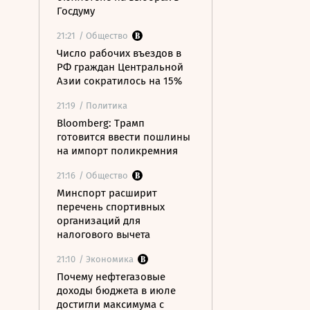
Госдуму
21:21
/ Общество
Число рабочих въездов в
РФ граждан Центральной
Азии сократилось на 15%
21:19
/ Политика
Bloomberg: Трамп
готовится ввести пошлины
на импорт поликремния
21:16
/ Общество
Минспорт расширит
перечень спортивных
организаций для
налогового вычета
21:10
/ Экономика
Почему нефтегазовые
доходы бюджета в июле
достигли максимума с