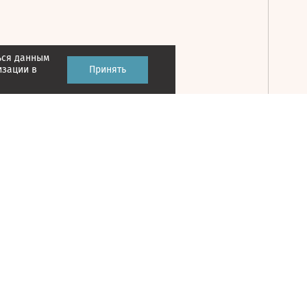
ься данным
Принять
изации в