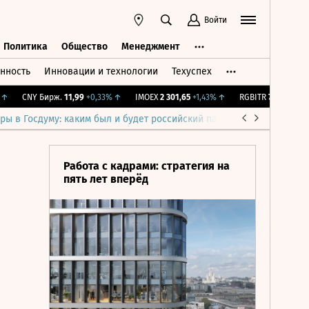
Войти
Политика
Общество
Менеджмент
нность
Инновации и технологии
Техуспех
ть
Политика
Общество
Менеджмент
CNY Бирж.
11,99
+0,33%
↑
IMOEX
2 301,65
+1,43%
↑
RGBITR
776,27
+0,44%
ры в Госдуму: каким был и будет российский парламент
Война н
Работа с кадрами: стратегия на
пять лет вперёд