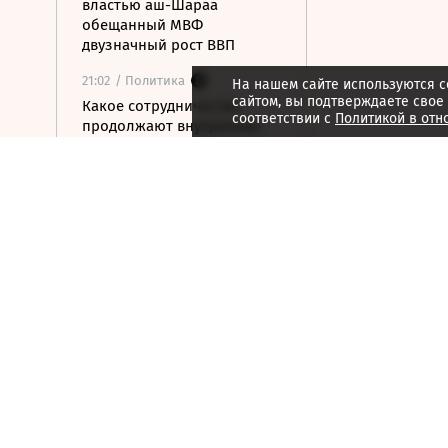
властью аш-Шараа
обещанный МВФ
двузначный рост ВВП
21:02
/ Политика
На нашем сайте используются c
сайтом, вы подтверждаете свое
Какое сотрудничество
соответствии с
Политикой в отн
продолжают внутренние
спецслужбы США, России и
Китая
21:01
/ Мнения
Бессильный алгоритм
21:00
/ Мнения
Гонка за железом
21:00
/ Мнения
За пределами HR
20:59
/ Общество
В ООН предупредили о
риске роста числа