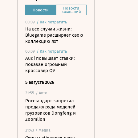
Новости
Новости
компаний
00:09
/
Как потратить
На все случаи жизни:
Bluegame расширяет свою
коллекцию яхт
00:09
/
Как потратить
Audi повышает ставки:
показан огромный
кроссовер Q9
5 августа 2026
21:55
/ Авто
Росстандарт запретил
продажу ряда моделей
грузовиков Dongfeng и
Zoomlion
21:43
/ Медиа