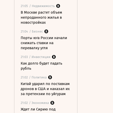
21:05
/ Недвижимость
В Москве растет объем
непроданного жилья в
новостройках
21:04
/ Бизнес
Порты юга России начали
снижать ставки на
перевалку угля
21:03
/ Инвестиции
Как долго будет падать
рубль
21:02
/ Политика
Китай ударил по поставкам
дронов в США и наказал их
за претензии по уйгурам
21:02
/ Экономика
Ждет ли Сирию под