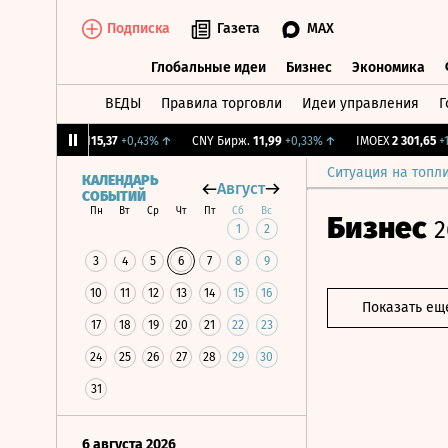
Подписка
Газета
MAX
Глобальные идеи
Бизнес
Экономика
ВЕДЫ
Правила торговли
Идеи управления
Г
Глобальные идеи
Бизнес
Экономик
%
↑
RGBI
115,37
+0,43%
↑
CNY Бирж.
11,99
+0,33%
↑
IMOEX
2 301,65
+1,43
Ситуация на топл
КАЛЕНДАРЬ
Август
СОБЫТИЙ
Пн
Вт
Ср
Чт
Пт
Сб
Вс
Бизнес
2
1
2
3
4
5
6
7
8
9
10
11
12
13
14
15
16
Показать ещ
17
18
19
20
21
22
23
24
25
26
27
28
29
30
31
6 августа 2026