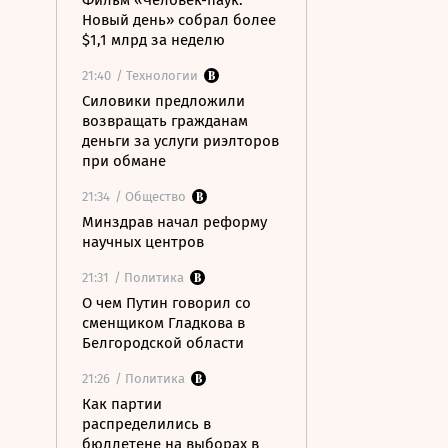
Фильм «Человек-паук:
Новый день» собрал более
$1,1 млрд за неделю
21:40
/ Технологии
Силовики предложили
возвращать гражданам
деньги за услуги риэлторов
при обмане
21:34
/ Общество
Минздрав начал реформу
научных центров
21:31
/ Политика
О чем Путин говорил со
сменщиком Гладкова в
Белгородской области
21:26
/ Политика
Как партии
распределились в
бюллетене на выборах в