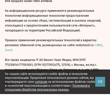
или продаже каких-либо активов.
На информационном ресурсе применяются рекомендательные
технологии (информационные технологии предоставления
информации на основе сбора, систематизации и анализа сведений,
относящихся к предпочтениям пользователей сети «Интернет»,
находящихся на территории Российской Федерации).
Правила применения рекомендательных технологий в виджетах
рекламно-обменной сети, размещенных на сайте vedomosti.ru:
СМИ2
,
24smi
Все права защищены © АО Бизнес Ньюс Медиа, ИНН/КПП
7712108141/771501001, ОГРН 1027739124775, 127018, г. Москва, вн.тер.г.
муниципальный округ Марьина Роща, ул. Полковая, д. 3, стр. 1 1999—
На нашем сайте используются cookie-файлы и технологии
2026
персонализации. Продолжая пользоваться данным сайтом, вы
ОК
подтверждаете свое
согласие
на использование файлов cookie
и технологий персонализации в соответствии с
Политикой в
отношении обработки персональных данных.