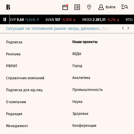
Войти
BISVP
9,68
+1,04%
↑
AVAN
557
-0,18%
↓
IMOEX
2 281,31
-0,2%
↓
RTSI
Ситуация на топливном рынке: меры, динамика, прогнозы
Выб
Наши проекты
Подписка
ВЕДЫ
Реклама
Город
РФРИТ
Аналитика
Справочник компаний
Промышленность
Подписка для юр.лиц
Наука
О компании
Здоровье
Редакция
Конференции
Менеджмент