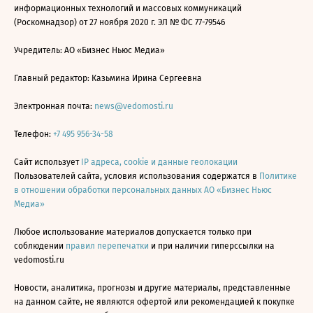
информационных технологий и массовых коммуникаций
(Роскомнадзор) от 27 ноября 2020 г. ЭЛ № ФС 77-79546
Учредитель: АО «Бизнес Ньюс Медиа»
Главный редактор: Казьмина Ирина Сергеевна
Электронная почта:
news@vedomosti.ru
Телефон:
+7 495 956-34-58
Сайт использует
IP адреса, cookie и данные геолокации
Пользователей сайта, условия использования содержатся в
Политике
в отношении обработки персональных данных АО «Бизнес Ньюс
Медиа»
Любое использование материалов допускается только при
соблюдении
правил перепечатки
и при наличии гиперссылки на
vedomosti.ru
Новости, аналитика, прогнозы и другие материалы, представленные
на данном сайте, не являются офертой или рекомендацией к покупке