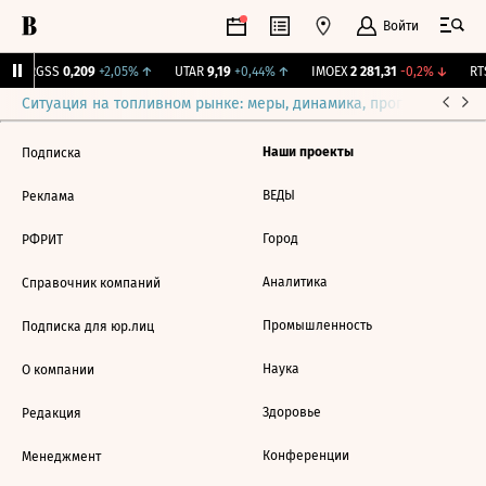
Войти
↑
RGSS
0,209
+2,05%
↑
UTAR
9,19
+0,44%
↑
IMOEX
2 281,31
-0,2%
↓
RTS
Ситуация на топливном рынке: меры, динамика, прогнозы
Выб
Наши проекты
Подписка
ВЕДЫ
Реклама
Город
РФРИТ
Аналитика
Справочник компаний
Промышленность
Подписка для юр.лиц
Наука
О компании
Здоровье
Редакция
Конференции
Менеджмент