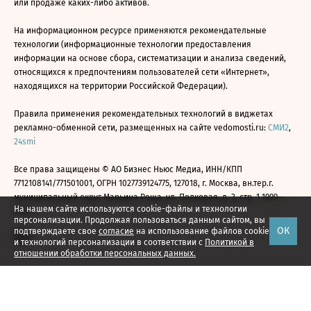
или продаже каких-либо активов.
На информационном ресурсе применяются рекомендательные
технологии (информационные технологии предоставления
информации на основе сбора, систематизации и анализа сведений,
относящихся к предпочтениям пользователей сети «Интернет»,
находящихся на территории Российской Федерации).
Правила применения рекомендательных технологий в виджетах
рекламно-обменной сети, размещенных на сайте vedomosti.ru:
СМИ2
,
24smi
Все права защищены © АО Бизнес Ньюс Медиа, ИНН/КПП
7712108141/771501001, ОГРН 1027739124775, 127018, г. Москва, вн.тер.г.
муниципальный округ Марьина Роща, ул. Полковая, д. 3, стр. 1 1999—
На нашем сайте используются cookie-файлы и технологии
2026
персонализации. Продолжая пользоваться данным сайтом, вы
ОК
подтверждаете свое
согласие
на использование файлов cookie
и технологий персонализации в соответствии с
Политикой в
отношении обработки персональных данных.