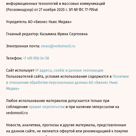
информационных технологий и массовых коммуникаций
(Роскомнадзор) от 27 ноября 2020 г. ЭЛ № ФС 77-79546
Учредитель: АО «Бизнес Ньюс Медиа»
Главный редактор: Казьмина Ирина Сергеевна
Электронная почта:
news@vedomosti.ru
Телефон:
+7 495 956-34-58
Сайт использует
IP адреса, cookie и данные геолокации
Пользователей сайта, условия использования содержатся в
Политике
в отношении обработки персональных данных АО «Бизнес Ньюс
Медиа»
Любое использование материалов допускается только при
соблюдении
правил перепечатки
и при наличии гиперссылки на
vedomosti.ru
Новости, аналитика, прогнозы и другие материалы, представленные
на данном сайте, не являются офертой или рекомендацией к покупке