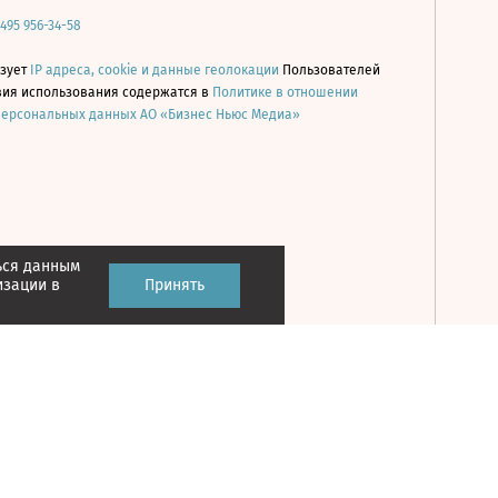
 495 956-34-58
ьзует
IP адреса, cookie и данные геолокации
Пользователей
овия использования содержатся в
Политике в отношении
персональных данных АО «Бизнес Ньюс Медиа»
ься данным
Принять
изации в