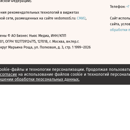
ийской Федерации).
Телефон:
+7
ния рекомендательных технологий в виджетах
й сети, размещенных на сайте vedomosti.ru:
СМИ2
,
Сайт испол
сайта, усл
обработки 
ены © АО Бизнес Ньюс Медиа, ИНН/КПП
01, ОГРН 1027739124775, 127018, г. Москва, вн.тер.г.
уг Марьина Роща, ул. Полковая, д. 3, стр. 1 1999—2026
ookie-файлы и технологии персонализации. Продолжая пользоват
согласие
на использование файлов cookie и технологий персонал
ошении обработки персональных данных.