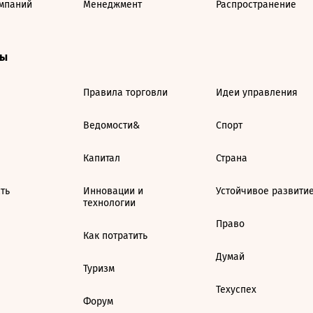
мпаний
Менеджмент
Распространение
ты
Правила торговли
Идеи управления
Ведомости&
Спорт
Капитал
Страна
ть
Инновации и
Устойчивое развити
технологии
Право
Как потратить
Думай
Туризм
Техуспех
Форум