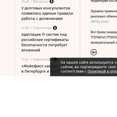
территории Росс
21:40
/ Финансы
У долговых консультантов
Правила примене
появились единые правила
рекламно-обменно
работы с должниками
INFOX
,
24smi
21:38
/ Технологии
Все права защищ
Адаптация IT-систем под
7712108141/7715010
российские сертификаты
муниципальный окр
безопасности потребует
вложений
21:34
/ Технологии
На нашем сайте используются c
«Мойофис» закрыл офисы
сайтом, вы подтверждаете свое
в Петербурге и Иннополисе
соответствии с
Политикой в отн
21:33
/ Политика
Россия поддержала
расширение
авиасообщения с
Казахстаном
21:28
/ Недвижимость