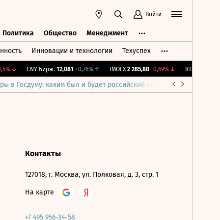
Войти
Политика
Общество
Менеджмент
нность
Инновации и технологии
Техуспех
ть
Политика
Общество
Менеджмент
5%
↓
CNY Бирж.
12,081
+0,76%
↑
IMOEX
2 285,88
-0,69%
↓
RTSI
884,56
-1
ры в Госдуму: каким был и будет российский парламент
Война н
Контакты
127018, г. Москва, ул. Полковая, д. 3, стр. 1
На карте
+7 495 956-34-58