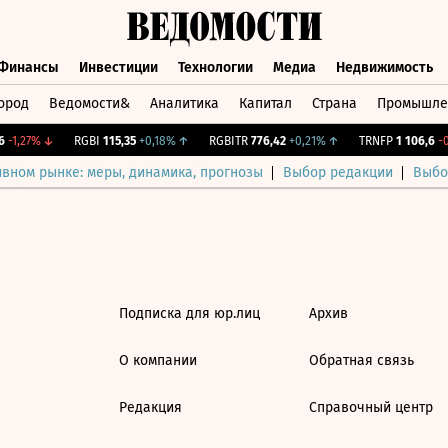
Финансы
Инвестиции
Технологии
Медиа
Недвижимость
ород
Ведомости&
Аналитика
Капитал
Страна
Промышле
а
Финансы
Инвестиции
Технологии
Медиа
Недвижимос
-1,27%
↓
RGBI
115,35
+0,18%
↑
RGBITR
776,42
+0,21%
↑
TRNFP
1 106,6
-0,
ивном рынке: меры, динамика, прогнозы
Выбор редакции
Выбо
Подписка для юр.лиц
Архив
О компании
Обратная связь
Редакция
Справочный центр