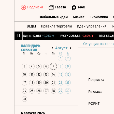
Подписка
Газета
MAX
Глобальные идеи
Бизнес
Экономика
ВЕДЫ
Правила торговли
Идеи управления
Г
Глобальные идеи
Бизнес
Экономик
0,5%
↓
CNY Бирж.
12,081
+0,76%
↑
IMOEX
2 285,88
-0,69%
↓
RTSI
884,56
Ситуация на топл
КАЛЕНДАРЬ
Август
СОБЫТИЙ
Пн
Вт
Ср
Чт
Пт
Сб
Вс
1
2
3
4
5
6
7
8
9
10
11
12
13
14
15
16
Подписка
17
18
19
20
21
22
23
24
25
26
27
28
29
30
Реклама
31
РФРИТ
6 августа 2026