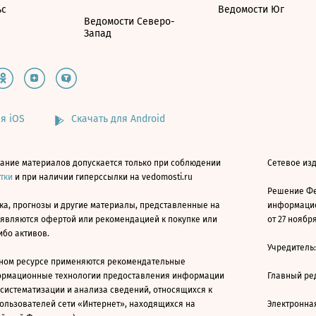
ьс
Ведомости Юг
Ведомости Северо-
Запад
я iOS
Скачать для Android
ание материалов допускается только при соблюдении
Сетевое изд
атки
и при наличии гиперссылки на vedomosti.ru
Решение Фе
ка, прогнозы и другие материалы, представленные на
информацио
 являются офертой или рекомендацией к покупке или
от 27 ноября
ибо активов.
Учредитель
ном ресурсе применяются рекомендательные
ормационные технологии предоставления информации
Главный ре
 систематизации и анализа сведений, относящихся к
ользователей сети «Интернет», находящихся на
Электронна