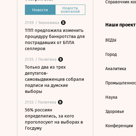
Справочник ко
Новости
Новости
компаний
21:59
/ Экономика
Наши проек
ТПП предложила изменить
процедуру банкротства для
ВЕДЫ
пострадавших от БПЛА
селлеров
Город
21:55
/ Политика
Только два из трех
Аналитика
депутатов-
самовыдвиженцев собрали
Промышленнос
подписи на думские
выборы
Наука
21:53
/ Политика
56% россиян
Здоровье
определились, за кого
проголосуют на выборах в
Конференции
Госдуму