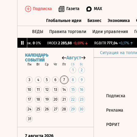
Подписка
Газета
MAX
Глобальные идеи
Бизнес
Экономика
ВЕДЫ
Правила торговли
Идеи управления
Г
Глобальные идеи
Бизнес
Экономик
%
↑
CNY Бирж.
0
0%
IMOEX
2 285,88
-0,69%
↓
RGBITR
777,04
+0,17%
↑
Ситуация на топл
КАЛЕНДАРЬ
Август
СОБЫТИЙ
Пн
Вт
Ср
Чт
Пт
Сб
Вс
1
2
3
4
5
6
7
8
9
10
11
12
13
14
15
16
Подписка
17
18
19
20
21
22
23
24
25
26
27
28
29
30
Реклама
31
РФРИТ
7 августа 2026