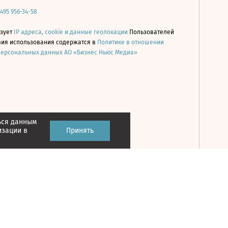
 495 956-34-58
ьзует
IP адреса, cookie и данные геолокации
Пользователей
овия использования содержатся в
Политике в отношении
персональных данных АО «Бизнес Ньюс Медиа»
ься данным
Принять
изации в