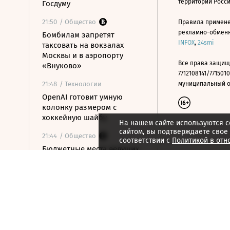
территории Росс
Госдуму
21:50
/ Общество
Правила примене
рекламно-обменно
Бомбилам запретят
INFOX
,
24smi
таксовать на вокзалах
Москвы и в аэропорту
Все права защищ
«Внуково»
7712108141/7715010
21:48
/ Технологии
муниципальный окр
OpenAI готовит умную
колонку размером с
хоккейную шайбу
На нашем сайте используются c
сайтом, вы подтверждаете свое
21:44
/ Общество
соответствии с
Политикой в отн
Бюджетные места ведущих
вузов занимает все больше
олимпиадников
21:42
/ Финансы
РНПК сохранила
перестрахование военных
рисков в Азовском и