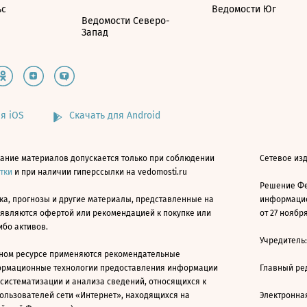
ьс
Ведомости Юг
Ведомости Северо-
Запад
я iOS
Скачать для Android
ание материалов допускается только при соблюдении
Сетевое изд
атки
и при наличии гиперссылки на vedomosti.ru
Решение Фе
ка, прогнозы и другие материалы, представленные на
информацио
 являются офертой или рекомендацией к покупке или
от 27 ноября
ибо активов.
Учредитель
ном ресурсе применяются рекомендательные
ормационные технологии предоставления информации
Главный ре
 систематизации и анализа сведений, относящихся к
ользователей сети «Интернет», находящихся на
Электронна