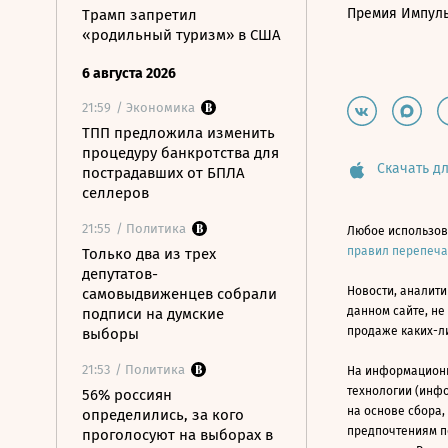
Премия Импул
Трамп запретил
«родильный туризм» в США
6 августа 2026
21:59
/ Экономика
ТПП предложила изменить
процедуру банкротства для
Скачать дл
пострадавших от БПЛА
селлеров
21:55
/ Политика
Любое использов
правил перепеч
Только два из трех
депутатов-
Новости, аналити
самовыдвиженцев собрали
данном сайте, не
подписи на думские
продаже каких-л
выборы
21:53
/ Политика
На информацион
технологии (инф
56% россиян
на основе сбора,
определились, за кого
предпочтениям п
проголосуют на выборах в