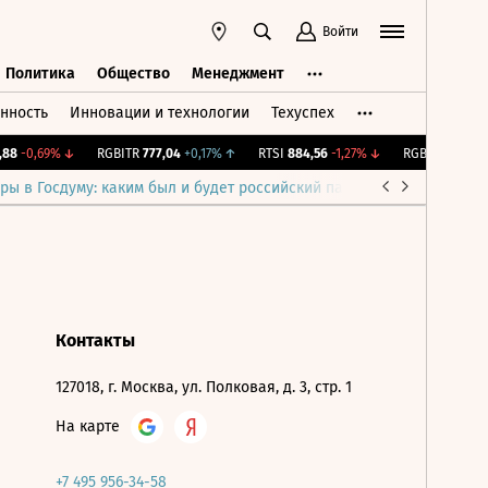
Войти
Политика
Общество
Менеджмент
нность
Инновации и технологии
Техуспех
ть
Политика
Общество
Менеджмент
88
-0,69%
↓
RGBITR
777,04
+0,17%
↑
RTSI
884,56
-1,27%
↓
RGBI
115,41
+0,
ры в Госдуму: каким был и будет российский парламент
Война н
Контакты
127018, г. Москва, ул. Полковая, д. 3, стр. 1
На карте
+7 495 956-34-58