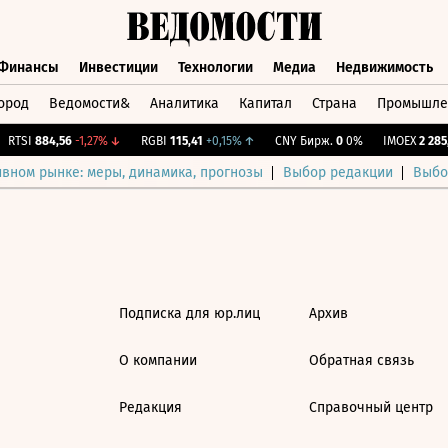
Финансы
Инвестиции
Технологии
Медиа
Недвижимость
ород
Ведомости&
Аналитика
Капитал
Страна
Промышле
а
Финансы
Инвестиции
Технологии
Медиа
Недвижимос
RTSI
884,56
-1,27%
↓
RGBI
115,41
+0,15%
↑
CNY Бирж.
0
0%
IMOEX
2 285,
ивном рынке: меры, динамика, прогнозы
Выбор редакции
Выбо
Подписка для юр.лиц
Архив
О компании
Обратная связь
Редакция
Справочный центр