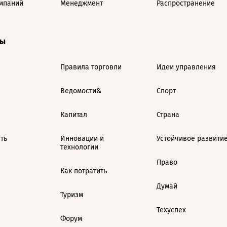
мпаний
Менеджмент
Распространение
ты
Правила торговли
Идеи управления
Ведомости&
Спорт
Капитал
Страна
ть
Инновации и
Устойчивое развити
технологии
Право
Как потратить
Думай
Туризм
Техуспех
Форум