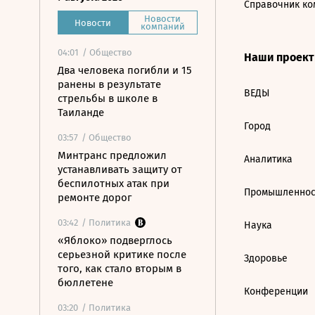
Справочник ко
Новости
Новости
компаний
04:01
/ Общество
Наши проек
Два человека погибли и 15
ранены в результате
ВЕДЫ
стрельбы в школе в
Таиланде
Город
03:57
/ Общество
Минтранс предложил
Аналитика
устанавливать защиту от
беспилотных атак при
Промышленнос
ремонте дорог
03:42
/ Политика
Наука
«Яблоко» подверглось
серьезной критике после
Здоровье
того, как стало вторым в
бюллетене
Конференции
03:20
/ Политика