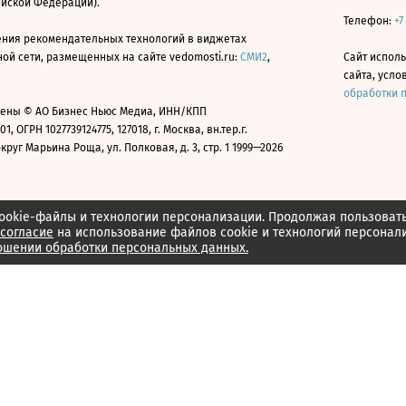
ийской Федерации).
Телефон:
+7
ния рекомендательных технологий в виджетах
й сети, размещенных на сайте vedomosti.ru:
СМИ2
,
Сайт испол
сайта, усл
обработки 
ены © АО Бизнес Ньюс Медиа, ИНН/КПП
01, ОГРН 1027739124775, 127018, г. Москва, вн.тер.г.
уг Марьина Роща, ул. Полковая, д. 3, стр. 1 1999—2026
ookie-файлы и технологии персонализации. Продолжая пользоват
согласие
на использование файлов cookie и технологий персонал
ошении обработки персональных данных.