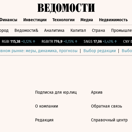
Финансы
Инвестиции
Технологии
Медиа
Недвижимость
ород
Ведомости&
Аналитика
Капитал
Страна
Промышле
а
Финансы
Инвестиции
Технологии
Медиа
Недвижимос
RGBI
115,38
+0,12%
↑
RGBITR
776,9
+0,15%
↑
SNGS
17,06
+3,43%
↑
CNY Би
ивном рынке: меры, динамика, прогнозы
Выбор редакции
Выбо
Подписка для юр.лиц
Архив
О компании
Обратная связь
Редакция
Справочный центр