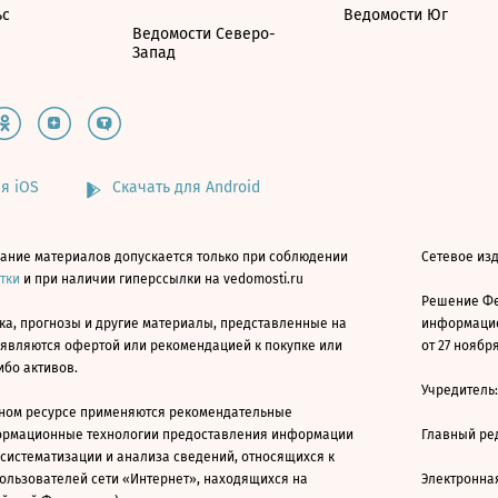
ьс
Ведомости Юг
Ведомости Северо-
Запад
я iOS
Скачать для Android
ание материалов допускается только при соблюдении
Сетевое изд
атки
и при наличии гиперссылки на vedomosti.ru
Решение Фе
ка, прогнозы и другие материалы, представленные на
информацио
 являются офертой или рекомендацией к покупке или
от 27 ноября
ибо активов.
Учредитель
ном ресурсе применяются рекомендательные
ормационные технологии предоставления информации
Главный ре
 систематизации и анализа сведений, относящихся к
ользователей сети «Интернет», находящихся на
Электронна