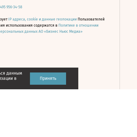
 495 956-34-58
ьзует
IP адреса, cookie и данные геолокации
Пользователей
овия использования содержатся в
Политике в отношении
персональных данных АО «Бизнес Ньюс Медиа»
ься данным
Принять
изации в