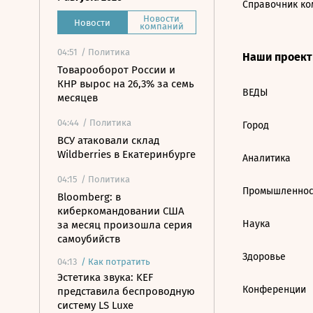
Справочник ко
Новости
Новости
компаний
04:51
/ Политика
Наши проек
Товарооборот России и
КНР вырос на 26,3% за семь
ВЕДЫ
месяцев
04:44
/ Политика
Город
ВСУ атаковали склад
Wildberries в Екатеринбурге
Аналитика
04:15
/ Политика
Промышленнос
Bloomberg: в
киберкомандовании США
Наука
за месяц произошла серия
самоубийств
Здоровье
04:13
/
Как потратить
Эстетика звука: KEF
Конференции
представила беспроводную
систему LS Luxe