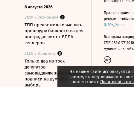
территории Росс
6 августа 2026
Правила примене
21:59
/ Экономика
рекламно-обменно
ТПП предложила изменить
INFOX
,
24smi
процедуру банкротства для
пострадавших от БПЛА
Все права защищ
селлеров
7712108141/7715010
муниципальный окр
21:55
/ Политика
Только два из трех
депутатов-
На нашем сайте используются c
самовыдвиженцев собрали
сайтом, вы подтверждаете свое
подписи на думские
соответствии с
Политикой в отн
выборы
21:53
/ Политика
56% россиян
определились, за кого
проголосуют на выборах в
Госдуму
21:50
/ Общество