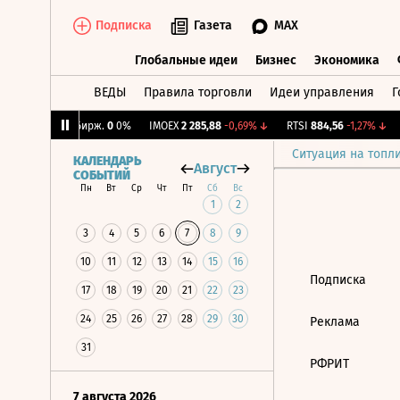
Подписка
Газета
MAX
Глобальные идеи
Бизнес
Экономика
ВЕДЫ
Правила торговли
Идеи управления
Г
Глобальные идеи
Бизнес
Экономик
43%
↑
CNY Бирж.
0
0%
IMOEX
2 285,88
-0,69%
↓
RTSI
884,56
-1,27%
↓
Ситуация на топл
КАЛЕНДАРЬ
Август
СОБЫТИЙ
Пн
Вт
Ср
Чт
Пт
Сб
Вс
1
2
3
4
5
6
7
8
9
10
11
12
13
14
15
16
Подписка
17
18
19
20
21
22
23
24
25
26
27
28
29
30
Реклама
31
РФРИТ
7 августа 2026