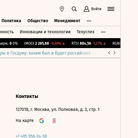
Войти
Политика
Общество
Менеджмент
нность
Инновации и технологии
Техуспех
ть
Политика
Общество
Менеджмент
рж.
0
0%
IMOEX
2 285,88
-0,69%
↓
RTSI
884,56
-1,27%
↓
RGBI
115,38
+0,1
ры в Госдуму: каким был и будет российский парламент
Война н
Контакты
127018, г. Москва, ул. Полковая, д. 3, стр. 1
На карте
+7 495 956-34-58