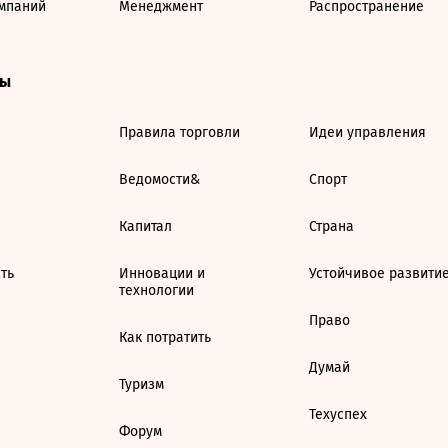
мпаний
Менеджмент
Распространение
ты
Правила торговли
Идеи управления
Ведомости&
Спорт
Капитал
Страна
ть
Инновации и
Устойчивое развити
технологии
Право
Как потратить
Думай
Туризм
Техуспех
Форум