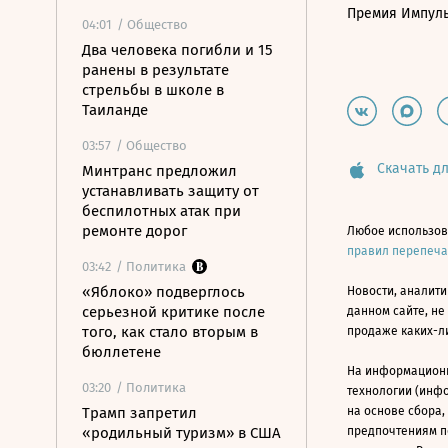
Премия Импул
04:01
/ Общество
Два человека погибли и 15
ранены в результате
стрельбы в школе в
Таиланде
03:57
/ Общество
Скачать дл
Минтранс предложил
устанавливать защиту от
беспилотных атак при
ремонте дорог
Любое использов
правил перепеч
03:42
/ Политика
«Яблоко» подверглось
Новости, аналити
серьезной критике после
данном сайте, не
того, как стало вторым в
продаже каких-л
бюллетене
На информацион
03:20
/ Политика
технологии (инф
Трамп запретил
на основе сбора,
«родильный туризм» в США
предпочтениям п