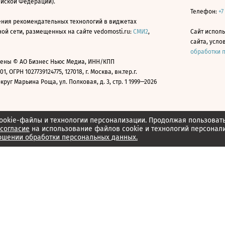
ийской Федерации).
Телефон:
+7
ния рекомендательных технологий в виджетах
й сети, размещенных на сайте vedomosti.ru:
СМИ2
,
Сайт испол
сайта, усл
обработки 
ены © АО Бизнес Ньюс Медиа, ИНН/КПП
01, ОГРН 1027739124775, 127018, г. Москва, вн.тер.г.
уг Марьина Роща, ул. Полковая, д. 3, стр. 1 1999—2026
ookie-файлы и технологии персонализации. Продолжая пользоват
согласие
на использование файлов cookie и технологий персонал
ошении обработки персональных данных.