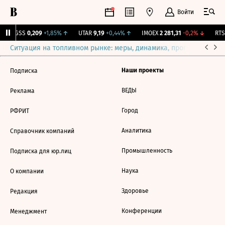
Войти
RGSS
0,209
+1,85%
↑
UTAR
9,19
+0,44%
↑
IMOEX
2 281,31
-0,2%
↓
RTSI
Ситуация на топливном рынке: меры, динамика, прогнозы
Выб
Наши проекты
Подписка
ВЕДЫ
Реклама
Город
РФРИТ
Аналитика
Справочник компаний
Промышленность
Подписка для юр.лиц
Наука
О компании
Здоровье
Редакция
Конференции
Менеджмент