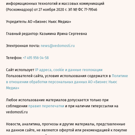
информационных технологий и массовых коммуникаций
(Роскомнадзор) от 27 ноября 2020 г. ЭЛ № ФС 77-79546
Учредитель: АО «Бизнес Ньюс Медиа»
Главный редактор: Казьмина Ирина Сергеевна
Электронная почта:
news@vedomosti.ru
Телефон:
+7 495 956-34-58
Сайт использует
IP адреса, cookie и данные геолокации
Пользователей сайта, условия использования содержатся в
Политике
в отношении обработки персональных данных АО «Бизнес Ньюс
Медиа»
Любое использование материалов допускается только при
соблюдении
правил перепечатки
и при наличии гиперссылки на
vedomosti.ru
Новости, аналитика, прогнозы и другие материалы, представленные
на данном сайте, не являются офертой или рекомендацией к покупке