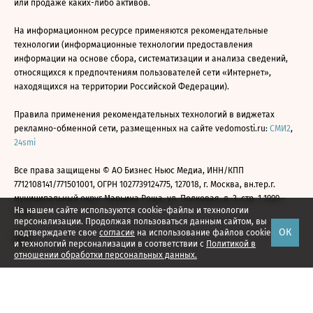
или продаже каких-либо активов.
На информационном ресурсе применяются рекомендательные
технологии (информационные технологии предоставления
информации на основе сбора, систематизации и анализа сведений,
относящихся к предпочтениям пользователей сети «Интернет»,
находящихся на территории Российской Федерации).
Правила применения рекомендательных технологий в виджетах
рекламно-обменной сети, размещенных на сайте vedomosti.ru:
СМИ2
,
24smi
Все права защищены © АО Бизнес Ньюс Медиа, ИНН/КПП
7712108141/771501001, ОГРН 1027739124775, 127018, г. Москва, вн.тер.г.
муниципальный округ Марьина Роща, ул. Полковая, д. 3, стр. 1 1999—
На нашем сайте используются cookie-файлы и технологии
2026
персонализации. Продолжая пользоваться данным сайтом, вы
ОК
подтверждаете свое
согласие
на использование файлов cookie
и технологий персонализации в соответствии с
Политикой в
отношении обработки персональных данных.