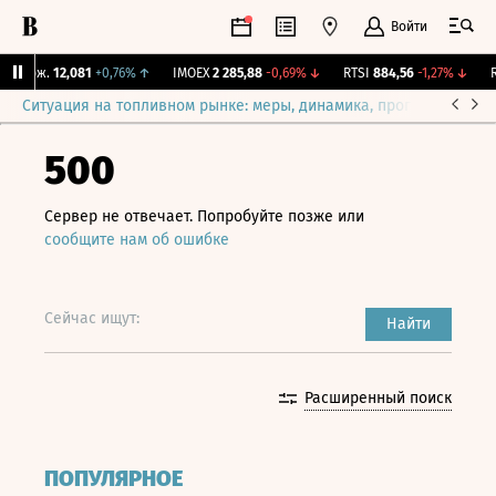
Войти
 Бирж.
12,081
+0,76%
↑
IMOEX
2 285,88
-0,69%
↓
RTSI
884,56
-1,27%
↓
RG
Ситуация на топливном рынке: меры, динамика, прогнозы
Выб
500
Сервер не отвечает. Попробуйте позже или
сообщите нам об ошибке
Сейчас ищут:
Найти
Расширенный поиск
ПОПУЛЯРНОЕ