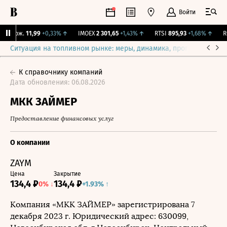
Войти
 Бирж.
11,99
+0,33%
↑
IMOEX
2 301,65
+1,43%
↑
RTSI
895,93
+1,68%
↑
RGB
Ситуация на топливном рынке: меры, динамика, прогнозы
Выб
К справочнику компаний
Дата обновления: 06.08.2026
МКК ЗАЙМЕР
Предоставление финансовых услуг
О компании
ZAYM
Цена
Закрытие
134,4 ₽
134,4 ₽
0% ↓
1.93% ↑
Компания
«МКК ЗАЙМЕР»
зарегистрирована
7
декабря 2023 г.
Юридический адрес: 630099,