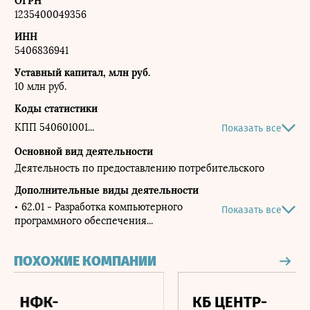
ОГРН
1235400049356
ИНН
5406836941
Уставный капитал, млн руб.
10 млн руб.
Коды статистики
КПП 540601001
Показать все
ОКПО 83062464
Основной вид деятельности
Деятельность по предоставлению потребительского
ОКАТО 50401386000
кредита
ОКТМО 50701000001
Дополнительные виды деятельности
62.01 - Разработка компьютерного
Показать все
ОКОГУ 4210014
программного обеспечения
ОКФС 16
ОКПФ 12247
ПОХОЖИЕ КОМПАНИИ
КБ ЦЕНТР-
РС